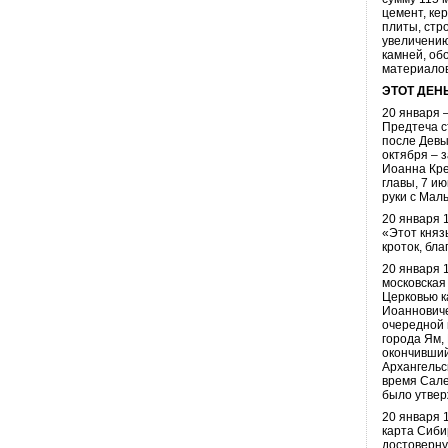
цемент, ке
плиты, стр
увеличению
камней, об
материалов
ЭТОТ ДЕ
20 января 
Предтеча с
после Девы
октября – 
Иоанна Кре
главы, 7 и
руки с Маль
20 января 1
«Этот княз
кроток, бл
20 января 
московская
Церковью к
Иоанновиче
очередной 
города Ям,
окончивший
Архангельс
время Сале
было утве
20 января 
карта Сиби
достоверну