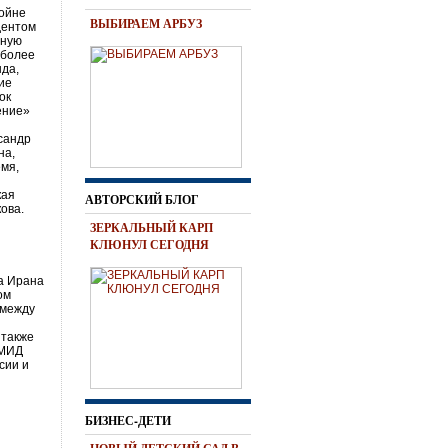
войне
ВЫБИРАЕМ АРБУЗ
дентом
мную
 более
нда,
кие
ок
ение»
сандр
на,
емя,
кая
АВТОРСКИЙ БЛОГ
ова.
ЗЕРКАЛЬНЫЙ КАРП
КЛЮНУЛ СЕГОДНЯ
и
а Ирана
ом
 между
 также
 МИД
сии и
БИЗНЕС-ДЕТИ