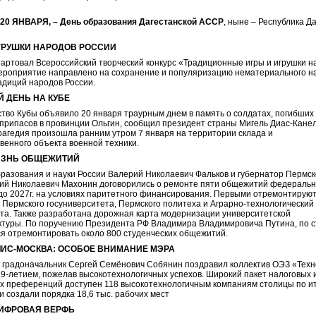
20 ЯНВАРЯ, – День образования Дагестанской АССР
, ныне – Республика Да
ГРУШКИ НАРОДОВ РОССИИ
тартовал Всероссийский творческий конкурс «Традиционные игры и игрушки н
ероприятие направлено на сохранение и популяризацию нематериального н
адиций народов России.
 ДЕНЬ НА КУБЕ
тво Кубы объявило 20 января траурным днем в память о солдатах, погибших
припасов в провинции Ольгин, сообщил президент страны Мигель Диас-Кане
рагедия произошла ранним утром 7 января на территории склада и
венного объекта военной техники.
ИЗНЬ ОБЩЕЖИТИЙ
разования и науки России Валерий Николаевич Фальков и губернатор Пермск
ий Николаевич Махонин договорились о ремонте пяти общежитий федераль
 до 2027г. на условиях паритетного финансирования. Первыми отремонтирую
Пермского госуниверситета, Пермского политеха и Аграрно-технологический
та. Также разработана дорожная карта модернизации университетской
туры. По поручению Президента РФ Владимира Владимировича Путина, по 
я отремонтировать около 800 студенческих общежитий.
ИС-МОСКВА: ОСОБОЕ ВНИМАНИЕ МЭРА
 градоначальник Сергей Семёнович Собянин поздравил коллектив ОЭЗ «Тех
19-летием, пожелав высокотехнологичных успехов. Широкий пакет налоговых 
 преференций доступен 118 высокотехнологичным компаниям столицы по и
ни создали порядка 18,6 тыс. рабочих мест
ИФРОВАЯ ВЕРФЬ