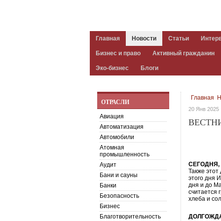
Главная
Новости
Статьи
Интер
Бизнес и право
Активный гражданин
Эко-бизнес
Блоги
Главная
Н
ОТРАСЛИ
20 Янв 2025
Авиация
ВЕСТНИ
Автоматизация
Автомобили
Атомная
промышленность
СЕГОДНЯ, 
Аудит
Также этот
Бани и сауны
этого дня 
дня и до М
Банки
считается 
Безопасность
хлеба и со
Бизнес
Благотворительность
ДОЛГОЖДА