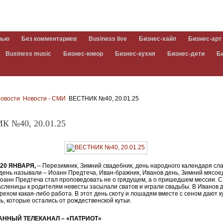
вью
Без комментариев
Business live
Бизнес-хайп
Бизнес-арт
Business music
Бизнес-юмор
Бизнес-кухня
Бизнес-дети
Б
овости
Новости - СМИ
ВЕСТНИК №40, 20.01.25
К №40, 20.01.25
20 ЯНВАРЯ,
– Перезимник, Зимний свадебник, день народного календаря сла
 день называли – Иоанн Предтеча, Иван-бражник, Иванов день, Зимний мясое
Иоанн Предтеча стал проповедовать не о грядущем, а о пришедшем мессии. С
асленицы к родителям невесты засылали сватов и играли свадьбы. В Иванов 
грехом какая-либо работа. В этот день скоту и лошадям вместе с сеном дают к
ль, которые остались от рождественской кутьи.
ННЫЙ ТЕЛЕКАНАЛ – «ПАТРИОТ»