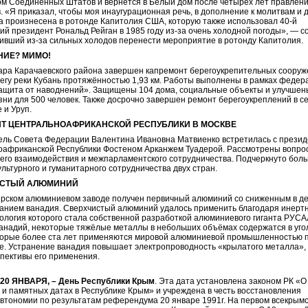
м Соединенных Штатов и вернётся в Белый дом после четырёх лет правлен
. «Я приказал, чтобы моя инаугурационная речь, в дополнение к молитвам и 
а произнесена в ротонде Капитолия США, которую также использовал 40-й
ий президент Рональд Рейган в 1985 году из-за очень холодной погоды», — 
ивший из-за сильных холодов перенести мероприятие в ротонду Капитолия.
НИЕ? МИМО!
ара Карачаевского района завершен капремонт берегоукрепительных сооруж
егу реки Кубань протяжённостью 1,93 км. Работы выполнены в рамках федер
ащита от наводнений». Защищены 104 дома, социальные объекты и улучшен
зни для 500 человек. Также досрочно завершен ремонт берегоукреплений в с
 и Уруп.
Т ЦЕНТРАЛЬНОАФРИКАНСКОЙ РЕСПУБЛИКИ В МОСКВЕ
ль Совета Федерации Валентина Ивановна Матвиенко встретилась с прези
оафриканской Республики Фостеном Арканжем Туадерой. Рассмотрены вопро
его взаимодействия и межпарламентского сотрудничества. Подчеркнуто бол
ультурного и гуманитарного сотрудничества двух стран.
ИСТЫЙ АЛЮМИНИЙ
рском алюминиевом заводе получен первичный алюминий со сниженным в де
анием ванадия. Сверхчистый алюминий удалось применить благодаря инерт
нология которого стала собственной разработкой алюминиевого гиганта РУСА
 ванадий, некоторые тяжёлые металлы в небольших объёмах содержатся в уг
торые более ста лет применяются мировой алюминиевой промышленностью 
е. Устранение ванадия повышает электропроводность «крылатого металла»,
пективы его применения.
20 ЯНВАРЯ, – День Республики Крым
. Эта дата установлена законом РК «О
 и памятных датах в Республике Крым» и учреждена в честь восстановления
втономии по результатам референдума 20 январе 1991г. На первом всекрым