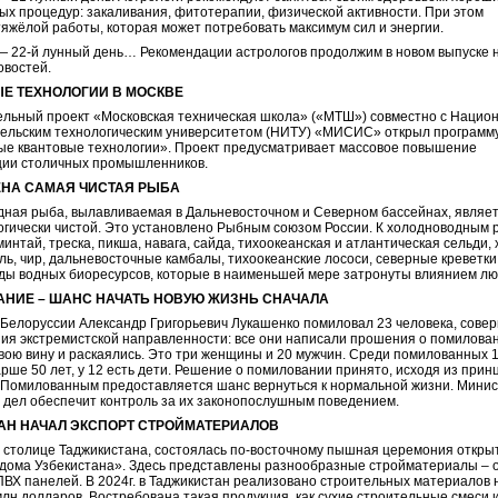
ых процедур: закаливания, фитотерапии, физической активности. При этом
тяжёлой работы, которая может потребовать максимум сил и энергии.
— 22-й лунный день… Рекомендации астрологов продолжим в новом выпуске 
овостей.
Е ТЕХНОЛОГИИ В МОСКВЕ
льный проект «Московская техническая школа» («МТШ») совместно с Нацио
ельским технологическим университетом (НИТУ) «МИСИС» открыл программ
е квантовые технологии». Проект предусматривает массовое повышение
ции столичных промышленников.
НА САМАЯ ЧИСТАЯ РЫБА
ная рыба, вылавливаемая в Дальневосточном и Северном бассейнах, являе
огически чистой. Это установлено Рыбным союзом России. К холодноводным
интай, треска, пикша, навага, сайда, тихоокеанская и атлантическая сельди, хе
уль, чир, дальневосточные камбалы, тихоокеанские лососи, северные креветки
иды водных биоресурсов, которые в наименьшей мере затронуты влиянием лю
НИЕ – ШАНС НАЧАТЬ НОВУЮ ЖИЗНЬ СНАЧАЛА
Белоруссии Александр Григорьевич Лукашенко помиловал 23 человека, сов
ия экстремистской направленности: все они написали прошения о помилова
вою вину и раскаялись. Это три женщины и 20 мужчин. Среди помилованных 
арше 50 лет, у 12 есть дети. Решение о помиловании принято, исходя из прин
 Помилованным предоставляется шанс вернуться к нормальной жизни. Мини
 дел обеспечит контроль за их законопослушным поведением.
АН НАЧАЛ ЭКСПОРТ СТРОЙМАТЕРИАЛОВ
 столице Таджикистана, состоялась по-восточному пышная церемония откры
 дома Узбекистана». Здесь представлены разнообразные стройматериалы – 
ПВХ панелей. В 2024г. в Таджикистан реализовано строительных материалов 
млн долларов. Востребована такая продукция, как сухие строительные смеси 