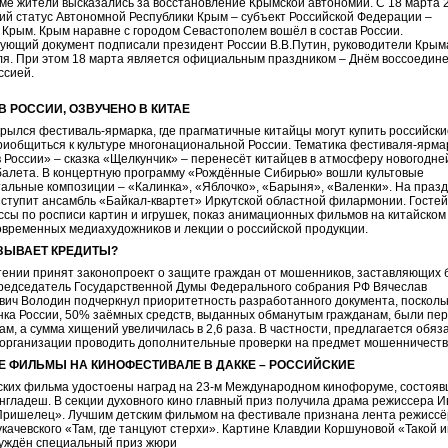
е жители высказались за восстановление Крымской автономии. С 18 марта 2
ий статус Автономной Республики Крым – субъект Российской Федерации –
 Крым. Крым наравне с городом Севастополем вошёл в состав России.
ующий документ подписали президент России В.В.Путин, руководители Крым
я. При этом 18 марта является официальным праздником – Днём воссоедин
ссией.
В РОССИИ, ОЗВУЧЕНО В КИТАЕ
крылся фестиваль-ярмарка, где прагматичные китайцы могут купить российск
риобщиться к культуре многонациональной России. Тематика фестиваля-ярма
 России» – сказка «Щелкунчик» – перенесёт китайцев в атмосферу новогодне
 балета. В концертную программу «Рождённые Сибирью» вошли культовые
альные композиции – «Калинка», «Яблочко», «Барыня», «Валенки». На праз
ступит ансамбль «Байкал-квартет» Иркутской областной филармонии. Гостей
ссы по росписи картин и игрушек, показ анимационных фильмов на китайском
овременных медиахудожников и лекции о российской продукции.
ЗЫВАЕТ КРЕДИТЫ?
тении принят законопроект о защите граждан от мошенников, заставляющих 
редседатель Государственной Думы Федерального собрания РФ Вячеслав
ич Володин подчеркнул приоритетность разработанного документа, поскольк
ка России, 50% заёмных средств, выданных обманутым гражданам, были пе
ам, а сумма хищений увеличилась в 2,6 раза. В частности, предлагается обяз
организации проводить дополнительные проверки на предмет мошенничеств
 ФИЛЬМЫ НА КИНОФЕСТИВАЛЕ В ДАККЕ – РОССИЙСКИЕ
ских фильма удостоены наград на 23-м Международном кинофоруме, состояв
нгладеш. В секции духовного кино главный приз получила драма режиссера 
Пришелец». Лучшим детским фильмом на фестивале признана лента режисс
качевского «Там, где танцуют стерхи». Картине Клавдии Коршуновой «Такой 
суждён специальный приз жюри