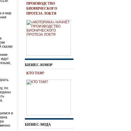
014г.
ПРОИЗВОДСТВО
БИОНИЧЕСКОГО
ПРОТЕЗА ЛОКТЯ
а и мэр
ения
ие
рки
й сказки
днике
 ждут
 языке,
БИЗНЕС-ЮМОР
КТО ТАМ?
брать
у, по
реданы
ать
а.
шемся в
Ивана
ёра
БИЗНЕС-МОДА
именно