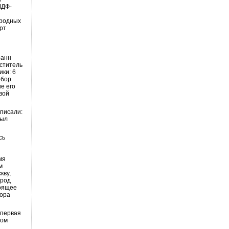
МДФ-
иродных
рт
оанн
еститель
ики: 6
обор
е его
авой
 писали:
был
сь
мя
м
кву,
ород
тоящее
дора
 первая
лом