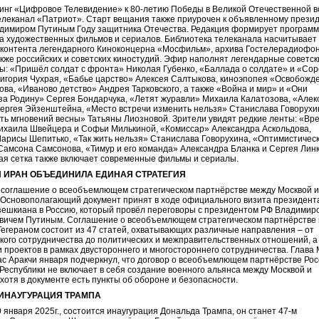
нг «Цифровое Телевидение» к 80-летию Победы в Великой Отечественной 
елеканал «Патриот». Старт вещания также приурочен к объявленному прези
димиром Путиным Году защитника Отечества. Редакция формирует програм
за художественных фильмов и сериалов. Библиотека телеканала насчитывает
 контента легендарного Киноконцерна «Мосфильм», архива Гостелерадиофо
акже российских и советских киностудий. Эфир наполнят легендарные советс
ы: «Пришёл солдат с фронта» Николая Губенко, «Баллада о солдате» и «Сор
игория Чухрая, «Бабье царство» Алексея Салтыкова, киноэпопея «Освобожд
ва, «Иваново детство» Андрея Тарковского, а также «Война и мир» и «Они
за Родину» Сергея Бондарчука, «Летят журавли» Михаила Калатозова, «Алек
ергея Эйзенштейна, «Место встречи изменить нельзя» Станислава Говорухи
ь мгновений весны» Татьяны Лиозновой. Зрители увидят редкие ленты: «Вр
ихаила Швейцера и Софьи Милькиной, «⁠Комиссар» Александра Аскольдова,
Ларисы Шепитько, «⁠Так жить нельзя» Станислава Говорухина, «⁠Оптимистичес
Самсона Самсонова, «⁠Тимур и его команда» Александра Бланка и Сергея Линк
я сетка также включает современные фильмы и сериалы.
 ИРАН ОБЪЕДИНИЛА ЕДИНАЯ СТРАТЕГИЯ
соглашение о всеобъемлющем стратегическом партнёрстве между Москвой 
 Основополагающий документ принят в ходе официального визита президент
ешкиана в Россию, который провёл переговоры с президентом РФ Владимир
вичем Путиным. Соглашение о всеобъемлющем стратегическом партнёрстве
Тегераном состоит из 47 статей, охватывающих различные направления – от
кого сотрудничества до политических и межправительственных отношений, а
 проектов в рамках двустороннего и многостороннего сотрудничества. Глава
с Аракчи января подчеркнул, что договор о всеобъемлющем партнёрстве Рос
Республики не включает в себя создание военного альянса между Москвой и
 хотя в документе есть пункты об обороне и безопасности.
ИНАУГУРАЦИЯ ТРАМПА
0 января 2025г., состоится инаугурация Дональда Трампа, он станет 47-м