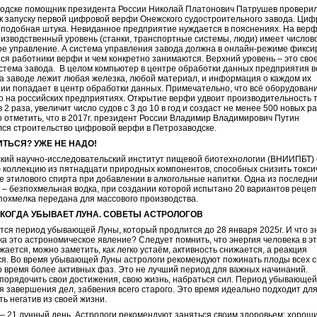
одске помощник президента России Николай Платонович Патрушев провери
 к запуску первой цифровой верфи Онежского судостроительного завода. Ци
оподобная штука. Невиданное предприятие нуждается в пояснениях. На вер
изводственный уровень (станки, транспортные системы, люди) имеет числов
е управление. А система управления завода должна в онлайн-режиме фикси
тся работники верфи и чем конкретно занимаются. Верхний уровень – это сво
стема завода. В целом компьютер в центре обработки данных предприятия в
 на заводе лежит любая железка, любой материал, и информация о каждом их
и попадает в центр обработки данных. Примечательно, что всё оборудован
о на российских предприятиях. Открытие верфи удвоит производительность 
 2 раза, увеличит число судов с 3 до 10 в год и создаст не менее 500 новых р
о отметить, что в 2017г. президент России Владимир Владимирович Путин
ся строительство цифровой верфи в Петрозаводске.
ТЬСЯ? УЖЕ НЕ НАДО!
кий научно-исследовательский институт пищевой биотехнологии (ВНИИПБТ)
 коллекцию из пятнадцати природных компонентов, способных снизить токси
е этилового спирта при добавлении в алкогольные напитки. Одна из последн
 – безпохмельная водка, при создании которой испытано 20 вариантов рецеп
похмелка передана для массового производства.
 КОГДА УБЫВАЕТ ЛУНА. СОВЕТЫ АСТРОЛОГОВ
ся период убывающей Луны, который продлится до 28 января 2025г. И что з
ка это астрономическое явление? Следует помнить, что энергия человека в э
жается, можно заметить, как легко устаём, активность снижается, а реакция
я. Во время убывающей Луны астрологи рекомендуют пожинать плоды всех с
о время более активных фаз. Это не лучший период для важных начинаний.
порядочить свои достижения, свою жизнь, набраться сил. Период убывающе
я завершения дел, забвения всего старого. Это время идеально подходит для
ть негатив из своей жизни.
— 21 лунный день. Астрологи рекомендуют заняться своим здоровьем: хорош