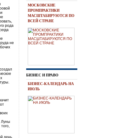
л
МОСКОВСКИЕ
фровой
ПРОМПРАКТИКИ
фи
МАСШТАБИРУЮТСЯ ПО
ое
ВСЕЙ СТРАНЕ
ровать,
его рода
сегда
ие
труда не
абочих
 создал
ческое
БИЗНЕС И ПРАВО
их
туры.
БИЗНЕС-КАЛЕНДАРЬ НА
ИЮЛЬ
начит
тот
воих
й Луны
 того,
ий день