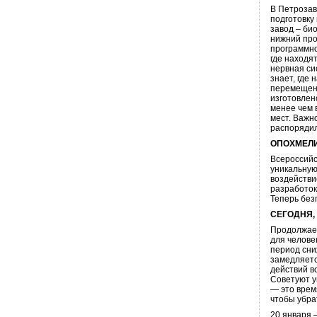
В Петрозав
подготовку
завод – би
нижний про
программно
где находя
нервная си
знает, где
перемещени
изготовлен
менее чем в
мест. Важн
распорядил
ОПОХМЕЛИ
Всероссийс
уникальную
воздействи
разработок
Теперь без
СЕГОДНЯ,
Продолжает
для челове
период сни
замедляетс
действий в
Советуют у
— это врем
чтобы убра
20 января 