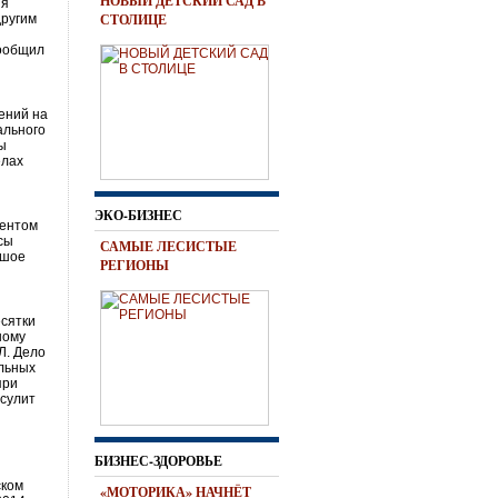
НОВЫЙ ДЕТСКИЙ САД В
ия
СТОЛИЦЕ
другим
сообщил
ений на
ального
ы
елах
ЭКО-БИЗНЕС
дентом
сы
САМЫЕ ЛЕСИСТЫЕ
ьшое
РЕГИОНЫ
сятки
ному
Л. Дело
ольных
при
 сулит
БИЗНЕС-ЗДОРОВЬЕ
ском
«МОТОРИКА» НАЧНЁТ