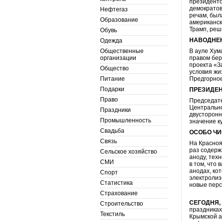
президенто
демократов
Нефтегаз
речам, был
Образование
американск
Трамп, реш
Обувь
НАВОДНЕ
Одежда
Общественные
В ауле Хум
организации
правом бер
проекта «З
Общество
условия жи
Питание
Предгорное
Подарки
ПРЕЗИДЕН
Право
Председате
Центральн
Праздники
двусторонн
Промышленность
значение к
Свадьба
ОСОБО Ч
Связь
На Красноя
раз содерж
Сельское хозяйство
аноду, тех
СМИ
в том, что
анодах, ко
Спорт
электролиз
Статистика
новые перс
Страхование
СЕГОДНЯ, 
Строительство
праздниках
Текстиль
Крымской а