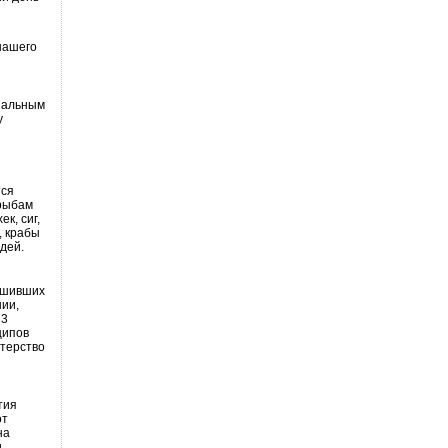
нашего
нальным
у
тся
 рыбам
к, сиг,
, крабы
дей.
ершивших
нии,
13
ципов
стерство
тия
от
на
и