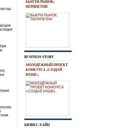
БЬЮТИ-РЫНОК:
ПЕРИПЕТИИ
гестан.
ародов
аследия
 при
ль
BUSINESS STORY
МОЛОДЁЖНЫЙ ПРОЕКТ
КОНКУРСА «СОЗДАЙ
ого
НАШЕ»
ных
т
стране
нополис
и
тогам
БИЗНЕС-ХАЙП