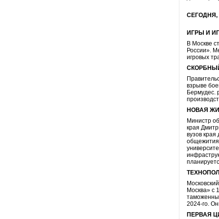
СЕГОДНЯ, 
ИГРЫ И И
В Москве с
России». М
игровых тр
СКОРБНЫЙ
Правительс
взрыве бое
Бермудес. 
производст
НОВАЯ Ж
Министр об
края Дмитр
вузов края
общежития 
университе
инфраструк
планируетс
ТЕХНОПОЛ
Московский
Москва» с 
таможенных
2024-го. О
ПЕРВАЯ Ц