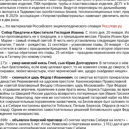
рамические изделия, ПВХ-профили, трубы и пластмассовые изделия, ДСП- и 
оительное стекло и изделия из стекла. Ведутся переговоры по дальнейшему
 экспорта в Таджикистан газобетонных блоков, теплоизоляционных плит, пр
оев. В 2025г. ассоциация «Узпромстройматериалы» намечает увеличить экспо
 в два раза.
НЬ…
/по материалам Российского энциклопедического словаря
Росслово.ру
–
Собор Предтечи и Крестителя Господня Иоанна
. С этого дня, 20 января, И
тал проповедовать не о грядущем, а о пришедшем мессии. Пророк Иоанн Кр
 Марии – самый чтимый святой. В честь него установлены следующие праздн
зачатие, 7 июля – рождество, 11 сентября – усекновение главы, 20 января – С
стителя в связи с праздником Крещения, 9 марта – первое и второе обретени
юня – третье обретение его главы, 25 октября – праздник перенесения его пр
ты в Гатчину (по новому стилю).
171г. –
умер киевский князь Глеб, сын Юрия Долгорукого
. В летописи о нём
ь был братолюбец; если кому целовал крест, то не изменял слова до смерти; 
агонравен, любил монастыри, чтил чернеческий чин, щедро снабдевал нищих».
1598г. –
скончался царь Фёдор I Иоаннович
, со смертью которого прекратила
 династия Рюриковичей на царском престоле. Канонизирован Православной
ак «святой благоверный Феодор I Иоаннович, царь Московский». При Фёдоре
, отдавшем, впрочем, правление в руки брата жены, Бориса Годунова, во вре
войны со Швецией России удалось возвратить потерянные при Иване Грозно
 Копорье, Ивангород, при нем же состоялся последний татарский набег на Мос
ся сокрушительным поражением захватчиков, на Белом море был заложен г
к, а в Сибири построены крепости Тобольск, Пелым, Березов, Обдорск (в нас
хард). Одним из немногих самостоятельных решений богомольного царя Фе
рждение патриаршества.
1696г. –
объявлен боярский приговор
«О снятии чертежа Сибири на холст» –
ри. Работа заняла 5 лет. Атлас Ремезова («Чертежная книга», 1701) дал в це
ю историко-географическую характеристику Сибири.