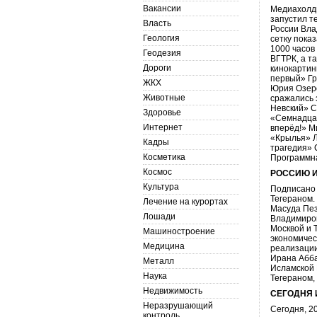
Вакансии
Медиахолди
запустил т
Власть
России Вла
Геология
сетку пока
1000 часов
Геодезия
ВГТРК, а т
Дороги
кинокартин
первый» Гр
ЖКХ
Юрия Озеро
Животные
сражались 
Невский» С
Здоровье
«Семнадцат
Интернет
вперёд!» М
«⁠Крылья» 
Кадры
трагедия» 
Косметика
Программна
Космос
РОССИЮ И
Культура
Подписано 
Тегераном.
Лечение на курортах
Масуда Пез
Лошади
Владимиро
Москвой и 
Машиностроение
экономичес
Медицина
реализации
Ирана Абба
Металл
Исламской 
Наука
Тегераном,
Недвижимость
СЕГОДНЯ 
Неразрушающий
Сегодня, 2
контроль