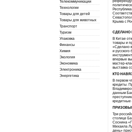
референдум
Телекоммуникации
политическ
Технологии
Республика
Соответств
Товары для детей
Севастопол
Товары для животных
Крыма с Ро
Транспорт
СДЕЛАНО 
Туризм
Упаковка
В Китае от
товары и п
Финансы
«Сделано в
Химия
и русского
инструмент
Экология
впервые вы
Экономика
мастер-кла
выставка с
Электроника
КТО НАВЯ
Энергетика
В первом ч
кредиты. П
Владимиров
данным Бан
преступник
кредитные 
ПРИЗОВЫЕ
Три россий
столице Ба
Соснина «
Михаила Лу
день» при