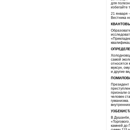
для полезн
избегайте 
21 января 
Вестника н
КВАНТОВЫ
Образовате
исследоват
«Прикладны
квалифика
ОПРЕДЕЛЕ
Холодновод
самой экол
относятся м
муксун, ом
и другие в
ПОМИЛОВА
Президент 
преступлен
признали с
человек ст
гуманизма.
внутренних
УЗБЕКИСТ
В Душанбе,
«Торгового
камней до 
сумму 115 