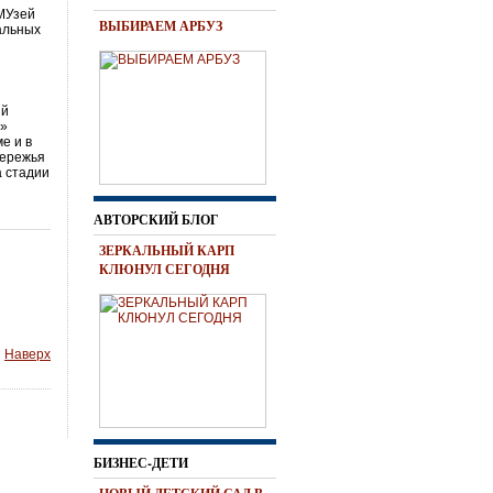
 МУзей
ВЫБИРАЕМ АРБУЗ
альных
и
ый
O»
ме и в
бережья
а стадии
АВТОРСКИЙ БЛОГ
ЗЕРКАЛЬНЫЙ КАРП
КЛЮНУЛ СЕГОДНЯ
Наверх
БИЗНЕС-ДЕТИ