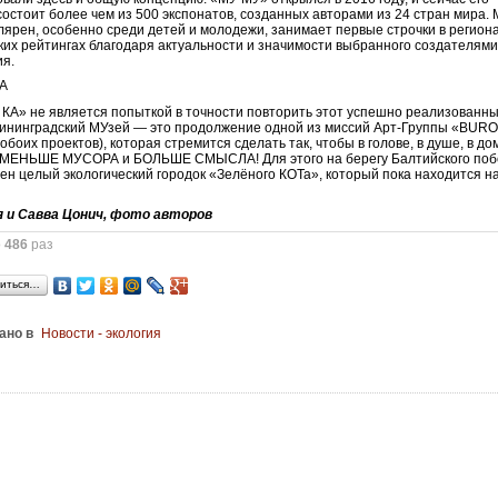
состоит более чем из 500 экспонатов, созданных авторами из 24 стран мира.
лярен, особенно среди детей и молодежи, занимает первые строчки в регион
ких рейтингах благодаря актуальности и значимости выбранного создателям
ия.
КА» не является попыткой в точности повторить этот успешно реализованн
лининградский МУзей — это продолжение одной из миссий Арт-Группы «BUR
обоих проектов), которая стремится сделать так, чтобы в голове, в душе, в до
 МЕНЬШЕ МУСОРА и БОЛЬШЕ СМЫСЛА! Для этого на берегу Балтийского по
ен целый экологический городок «Зелёного КОТа», который пока находится н
 и Савва Цонич, фото авторов
о
486
раз
иться…
ано в
Новости - экология