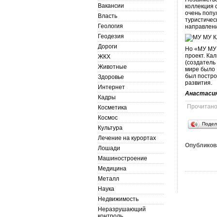
Вакансии
коллекция 
очень попу
Власть
туристичес
Геология
направлен
Геодезия
Дороги
Но «МУ МУ 
проект. Ка
ЖКХ
(создатель 
Животные
мире было
был постро
Здоровье
развития.
Интернет
Анастасия
Кадры
Прочитан
Косметика
Космос
Подел
Культура
Лечение на курортах
Опубликов
Лошади
Машиностроение
Медицина
Металл
Наука
Недвижимость
Неразрушающий
контроль