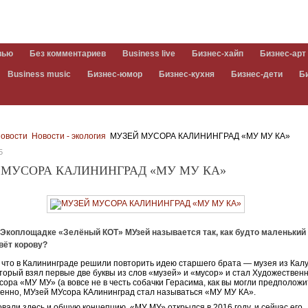
вью
Без комментариев
Business live
Бизнес-хайп
Бизнес-арт
Business music
Бизнес-юмор
Бизнес-кухня
Бизнес-дети
Б
овости
Новости - экология
МУЗЕЙ МУСОРА КАЛИНИНГРАД «МУ МУ КА»
5
 МУСОРА КАЛИНИНГРАД «МУ МУ КА»
 Экоплощадке «Зелёный КОТ» МУзей называется так, как будто маленький
вёт корову?
, что в Калининграде решили повторить идею старшего брата — музея из Кал
оторый взял первые две буквы из слов «музей» и «мусор» и стал Художествен
ора «МУ МУ» (а вовсе не в честь собачки Герасима, как вы могли предположи
енно, МУзей МУсора КАлининград стал называться «МУ МУ КА».
вали здесь и общую концепцию. «МУ МУ» открылся в 2016 году, и сейчас его