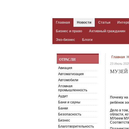
Главная
Новости
Статьи
Интер
Бизнес и право
Активный гражданин
Эко-бизнес
Блоги
Главная
Н
ОТРАСЛИ
23 Июль 202
Авиация
МУЗЕЙ
Автоматизация
Автомобили
Атомная
промышленность
Аудит
Почему на
Бани и сауны
ребёнок зо
Банки
Дело в том
Безопасность
области, к
МУзеем МУс
Бизнес
Соответств
Благотворительность
Позаимство