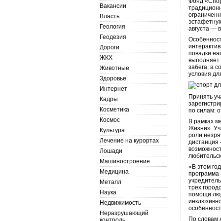
Фонд «Спор
Вакансии
традиционн
ограниченн
Власть
эстафетную
Геология
августа — в
Геодезия
Особенност
интерактив
Дороги
повадки на
ЖКХ
выполняет 
забега, а 
Животные
условия дл
Здоровье
Интернет
Принять уч
Кадры
зарегистри
Косметика
по силам: о
Космос
В рамках м
Жизни». Уч
Культура
роли незря
Лечение на курортах
дистанция 
возможност
Лошади
любительск
Машиностроение
«В этом го
Медицина
программа 
учредитель
Металл
трех город
Наука
помощи люд
инклюзивно
Недвижимость
особенност
Неразрушающий
По словам 
контроль