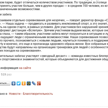
ом парке, будет отличаться количеством участников. По традиции, в столице
ринять участие больше, чем в других городах — в среднем 700 человек, из к
раниченными возможностями.
раиваем отдельно соревнования для незрячих, — говорит директор фонда «
. — Наша задача — продвигать и развивать инклюзивный спорт, а это значит,
ь на одном старте, в равных условиях. Для участников без нарушений зрени
формат дистанции «Вслепую». Зрячим участникам выдаем маски, которые он
а глаза, — таким образом, участники забега могут погрузиться в ситуацию и 
о ощущают люди с ограниченными возможностями. Наши соревнования позво
го прочего, познакомиться с новыми людьми, научиться понимать и поддержи
. Ну и конечно, это еще и пропаганда здорового образа жизни. Все собранные 
дства будут направлены на организацию тренировок для людей с особенност
 их поездок на соревнования».
рительных забегах участвует «звездный десант» — команда известных блогер
 спортсменов и знаменитостей, которые объединяются для достижения об
 информация
на сайте
о
519
раз
иться…
ано в
Новости - Благотворительность