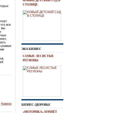
НОВЫЙ ДЕТСКИЙ САД В
СТОЛИЦЕ
оторых
Спорт
 что все
я мы
и
лучше
ляют,
вать
в рамках
ЭКО-БИЗНЕС
ями
САМЫЕ ЛЕСИСТЫЕ
ов,
РЕГИОНЫ
щей
Наверх
БИЗНЕС-ЗДОРОВЬЕ
«МОТОРИКА» НАЧНЁТ