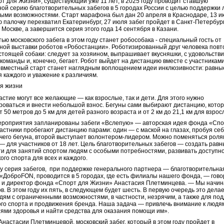
т для Жизни», существующий уже 11 лет, в 2025 году проводит ставшую
ой серию благотворительных забегов в 5 городах России с целью поддержки 
ыми возможностями. Старт марафона был дан 20 апреля в Краснодаре, 13 
 палочку перехватил Екатеринбург, 27 июля забег пройдет в Санкт-Петербург
 Москве, а завершится серия этого года 14 сентября в Казани.
ью московского забега в этом году станет робособака - специальный гость от
ной выставки роботов «Робостанции». Роботизированный друг человека повт
стоящей собаки: следует за хозяином, выпрашивает вкусняшки, с удовольств
команды и, конечно, бегает. Робот выйдет на дистанцию вместе с участникам
совместный старт станет наглядным воплощением идеи инклюзивности: равны
я каждого и уважение к различиям.
астие могут все желающие — как взрослые, так и дети. Для этого нужно
роваться и внести небольшой взнос. Бегуны сами выбирают дистанцию, кото
т 50 метров до 5 км для детей разного возраста и от 2 км до 21,1 км для взрос
ероприятия запланированы забеги «Вслепую» — авторская идея фонда «Спо
астники пробегают дистанцию парами: один — с маской на глазах, пробуя себ
чего бегуна, второй выступает волонтером-лидером. Можно поменяться роля
— для участников от 18 лет. Цель благотворительных забегов — создать рав
и для занятий спортом людям с особыми потребностями, развивать доступн
ого спорта для всех и каждого.
ду серия забегов, при поддержке генерального партнера — благотворительна
«ДоброFON, проводится в 5 городах, где есть филиалы нашего фонда, — гово
 и директор фонда «Спорт для Жизни» Анастасия Плетминцева. — Мы начин
ов. В этом году их пять, в следующем будет шесть. В первую очередь это дела
ям с ограниченными возможностями, в частности, незрячим, а также для по
го спорта и продвижения бренда. Наша задача — привлечь внимание к людя
ями здоровья и найти средства для оказания помощи им».
Анастасии Плетминцевой, московский забег, который в этом году пройдет в