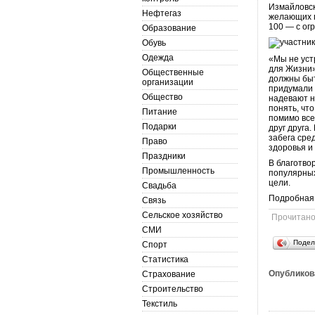
Измайловск
Нефтегаз
желающих п
100 — с ог
Образование
Обувь
Одежда
«Мы не уст
для Жизни»
Общественные
должны быт
организации
придумали 
Общество
надевают н
понять, чт
Питание
помимо все
Подарки
друг друга
забега сре
Право
здоровья и
Праздники
В благотво
Промышленность
популярных
цели.
Свадьба
Подробная
Связь
Сельское хозяйство
Прочитан
СМИ
Подел
Спорт
Статистика
Опубликов
Страхование
Строительство
Текстиль