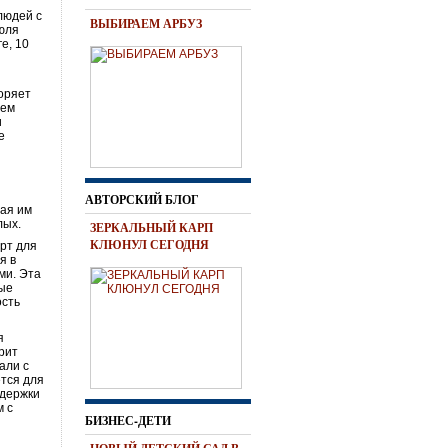
людей с
ВЫБИРАЕМ АРБУЗ
июля
е, 10
оряет
ием
и
е
АВТОРСКИЙ БЛОГ
рая им
лых.
ЗЕРКАЛЬНЫЙ КАРП
КЛЮНУЛ СЕГОДНЯ
рт для
я в
ми. Эта
ные
ость
я
рит
али с
ется для
ддержки
м с
БИЗНЕС-ДЕТИ