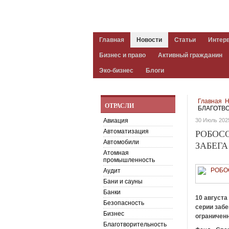
Главная
Новости
Статьи
Интер
Бизнес и право
Активный гражданин
Эко-бизнес
Блоги
Главная
Н
ОТРАСЛИ
БЛАГОТВ
Авиация
30 Июль 202
Автоматизация
РОБОС
Автомобили
ЗАБЕГА
Атомная
промышленность
Аудит
Бани и сауны
Банки
10 августа
Безопасность
серии заб
Бизнес
ограничен
Благотворительность