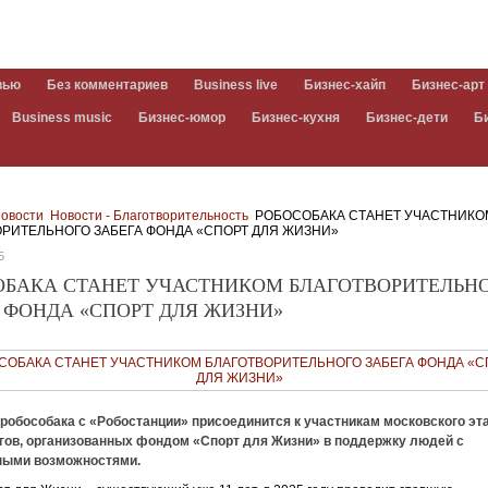
вью
Без комментариев
Business live
Бизнес-хайп
Бизнес-арт
Business music
Бизнес-юмор
Бизнес-кухня
Бизнес-дети
Б
овости
Новости - Благотворительность
РОБОСОБАКА СТАНЕТ УЧАСТНИКО
ОРИТЕЛЬНОГО ЗАБЕГА ФОНДА «СПОРТ ДЛЯ ЖИЗНИ»
5
ОБАКА СТАНЕТ УЧАСТНИКОМ БЛАГОТВОРИТЕЛЬН
 ФОНДА «СПОРТ ДЛЯ ЖИЗНИ»
 робособака с «Робостанции» присоединится к участникам московского эт
егов, организованных фондом «Спорт для Жизни» в поддержку людей с
ными возможностями.