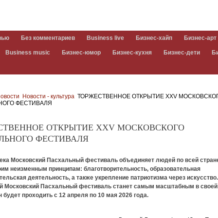
вью
Без комментариев
Business live
Бизнес-хайп
Бизнес-арт
Business music
Бизнес-юмор
Бизнес-кухня
Бизнес-дети
Б
овости
Новости - культура
ТОРЖЕСТВЕННОЕ ОТКРЫТИЕ XXV МОСКОВСКО
НОГО ФЕСТИВАЛЯ
СТВЕННОЕ ОТКРЫТИЕ XXV МОСКОВСКОГО
ЛЬНОГО ФЕСТИВАЛЯ
века Московский Пасхальный фестиваль объединяет людей по всей стран
оим неизменным принципам: благотворительность, образовательная
тельская деятельность, а также укрепление патриотизма через искусство
 Московский Пасхальный фестиваль станет самым масштабным в своей
н будет проходить с 12 апреля по 10 мая 2026 года.