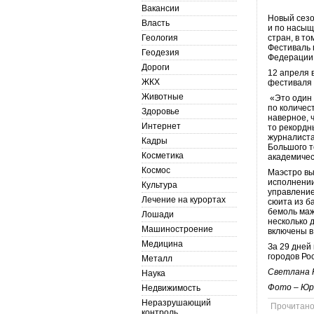
Вакансии
Новый сезо
Власть
и по насыщ
Геология
стран, в т
Фестиваль 
Геодезия
Федерации,
Дороги
12 апреля 
ЖКХ
фестиваля 
Животные
«Это один 
по количес
Здоровье
наверное, ч
Интернет
то рекордн
журналиста
Кадры
Большого т
Косметика
академичес
Космос
Маэстро вы
исполнении
Культура
управление
Лечение на курортах
сюита из б
бемоль маж
Лошади
несколько 
Машиностроение
включены в
Медицина
За 29 дней
городов Ро
Металл
Светлана 
Наука
Фото – Юр
Недвижимость
Неразрушающий
Прочитан
контроль