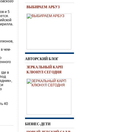
овского
ВЫБИРАЕМ АРБУЗ
ов и 5
ется.
сийской
Кирилла.
егионов,
 в чем-
о
АВТОРСКИЙ БЛОГ
енного
ЗЕРКАЛЬНЫЙ КАРП
КЛЮНУЛ СЕГОДНЯ
 где в
 под
здник»,
си
ез
е
ть 40
БИЗНЕС-ДЕТИ