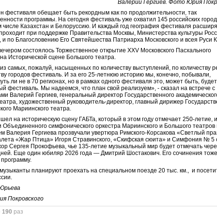
Валерий Гергиев. Фото Юрия Покр
н фестиваля обещает быть рекордным как по продолжительности, так
енности программы. На сегодня фестиваль уже охватил 145 российских город
ом числе Казахстан и Белоруссию. И каждый год география фестиваля расширя
проходит при поддержке Правительства Москвы, Министерства культуры Рос
 и по Благословению Его Святейшества Патриарха Московского и всея Руси 
вечером состоялось Торжественное открытие XXV Московского Пасхального
на Исторической сцене Большого театра.
из самых, пожалуй, насыщенных по количеству выступлений, по количеству р
тву городов фестиваль. И за его 25-летнюю историю мы, конечно, побывали,
уть ли не в 70 регионах, но в рамках одного фестиваля это, может быть, будет
ый фестиваль. Мы надеемся, что план свой реализуем», - сказал на встрече с
ми Валерий Гергиев, генеральный директор Государственного академическог
еатра, художественный руководитель-директор, главный дирижер Государств
кого Мариинского театра.
шел на историческую сцену ГАБТа, который в этом году отмечает 250-летие, и
 Объединенного симфонического оркестра Мариинского и Большого театров
м Валерия Гергиева прозвучали увертюра Римского-Корсакова «Светлый пра
алета «Жар Птица» Игоря Стравинского, «Скифская сюита» и Симфония № 5 
ор Сергея Прокофьева, чье 135-летие музыкальный мир будет отмечать чер
дней. Еще один юбиляр 2026 года — Дмитрий Шостакович. Его сочинения тож
 программу.
 музыканты планируют проехать на специальном поезде 20 тыс. км., и посети
ссии.
Юрьева
ия Покровского
о
190
раз