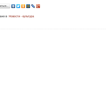
иться…
ано в
Новости - культура