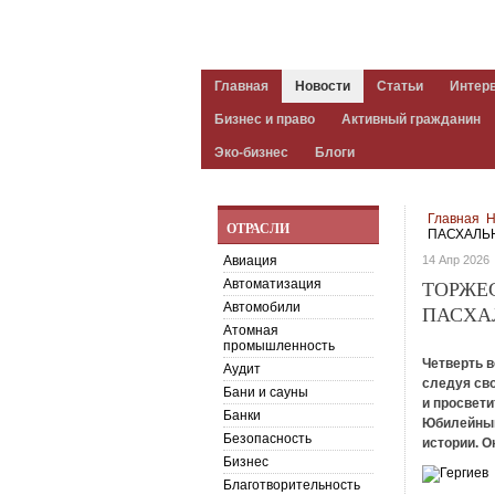
Главная
Новости
Статьи
Интер
Бизнес и право
Активный гражданин
Эко-бизнес
Блоги
Главная
Н
ОТРАСЛИ
ПАСХАЛЬ
Авиация
14 Апр 2026
Автоматизация
ТОРЖЕ
Автомобили
ПАСХА
Атомная
промышленность
Четверть 
Аудит
следуя св
Бани и сауны
и просвети
Банки
Юбилейный
Безопасность
истории. О
Бизнес
Благотворительность