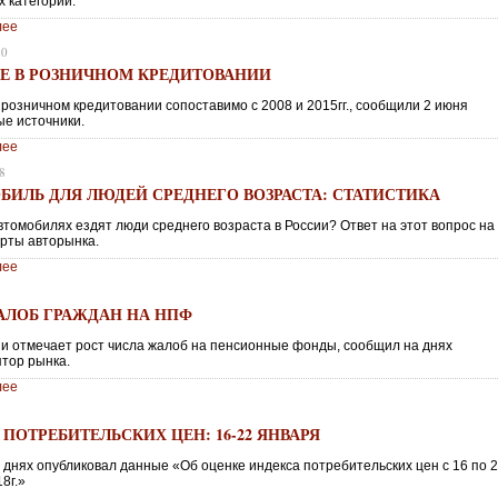
х категорий.
лее
20
Е В РОЗНИЧНОМ КРЕДИТОВАНИИ
 розничном кредитовании сопоставимо с 2008 и 2015гг., сообщили 2 июня
е источники.
лее
8
БИЛЬ ДЛЯ ЛЮДЕЙ СРЕДНЕГО ВОЗРАСТА: СТАТИСТИКА
втомобилях ездят люди среднего возраста в России? Ответ на этот вопрос на
ерты авторынка.
лее
8
АЛОБ ГРАЖДАН НА НПФ
ии отмечает рост числа жалоб на пенсионные фонды, сообщил на днях
ятор рынка.
лее
ПОТРЕБИТЕЛЬСКИХ ЦЕН: 16-22 ЯНВАРЯ
 днях опубликовал данные «Об оценке индекса потребительских цен с 16 по 
8г.»