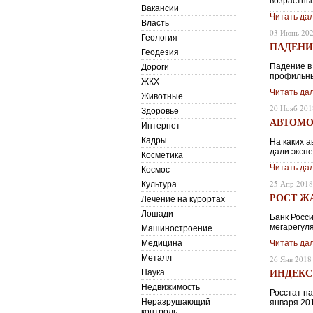
возрастны
Вакансии
Читать да
Власть
03 Июнь 20
Геология
ПАДЕНИ
Геодезия
Падение в
Дороги
профильны
ЖКХ
Читать да
Животные
20 Нояб 201
Здоровье
АВТОМО
Интернет
Кадры
На каких а
дали эксп
Косметика
Читать да
Космос
25 Апр 201
Культура
РОСТ Ж
Лечение на курортах
Лошади
Банк Росс
мегарегул
Машиностроение
Медицина
Читать да
Металл
26 Янв 2018
ИНДЕКС 
Наука
Недвижимость
Росстат на
Неразрушающий
января 201
контроль