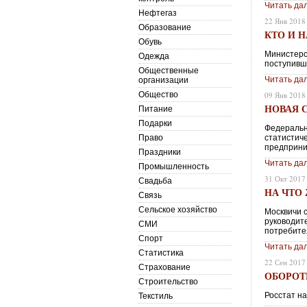
Читать да
Нефтегаз
22 Янв 2018
Образование
КТО И 
Обувь
Министерс
Одежда
поступивш
Общественные
Читать да
организации
Общество
09 Янв 2018
НОВАЯ 
Питание
Подарки
Федеральн
Право
статистич
предприни
Праздники
Читать да
Промышленность
31 Окт 2017
Свадьба
НА ЧТО
Связь
Сельское хозяйство
Москвичи 
руководит
СМИ
потребите
Спорт
Читать да
Статистика
22 Сен 2017
Страхование
ОБОРОТ
Строительство
Росстат н
Текстиль