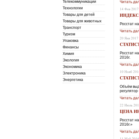
Телекоммуникации
Читать да
Технологии
14 Фев 2017
ИНДЕКС
Товары для детей
Товары для животных
Росстат на
Транспорт
Читать да
Туризм
20 Янв 2017
Упаковка
СТАТИС
Финансы
Росстат на
Химия
2016г.
Экология
Читать да
Экономика
10 Нояб 201
Электроника
СТАТИС
Энергетика
Объём выд
регулятор 
Читать да
22 Июль 20
ЦЕНА И
Росстат на
2016г.»
Читать да
11 Май 201