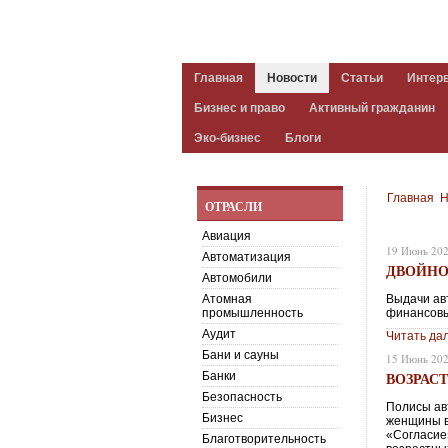
Главная
Новости
Статьи
Интер
Бизнес и право
Активный гражданин
Эко-бизнес
Блоги
Главная
Н
ОТРАСЛИ
Авиация
19 Июнь 20
Автоматизация
ДВОЙНО
Автомобили
Атомная
Выдачи ав
промышленность
финансовы
Аудит
Читать да
Бани и сауны
15 Июнь 20
ВОЗРАС
Банки
Безопасность
Полисы ав
Бизнес
женщины в
«Согласие
Благотворительность