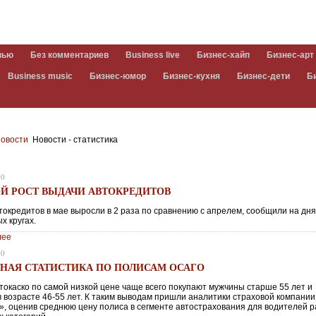
вью
Без комментариев
Business live
Бизнес-хайп
Бизнес-арт
Business music
Бизнес-юмор
Бизнес-кухня
Бизнес-дети
Б
овости
Новости - статистика
20
Й РОСТ ВЫДАЧИ АВТОКРЕДИТОВ
токредитов в мае выросли в 2 раза по сравнению с апрелем, сообщили на дня
х кругах.
лее
20
ТНАЯ СТАТИСТИКА ПО ПОЛИСАМ ОСАГО
токаско по самой низкой цене чаще всего покупают мужчины старше 55 лет и
 возрасте 46-55 лет. К таким выводам пришли аналитики страховой компании
», оценив среднюю цену полиса в сегменте автострахования для водителей 