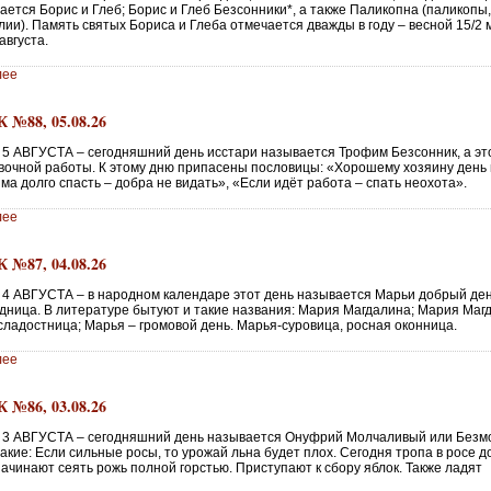
ется Борис и Глеб; Борис и Глеб Безсонники*, а также Паликопна (паликопы
лии). Память святых Бориса и Глеба отмечается дважды в году – весной 15/2 
августа.
лее
№88, 05.08.26
5 АВГУСТА – сегодняшний день исстари называется Трофим Безсонник, а эт
вочной работы. К этому дню припасены пословицы: «Хорошему хозяину день 
а долго спасть – добра не видать», «Если идёт работа – спать неохота».
лее
№87, 04.08.26
4 АВГУСТА – в народном календаре этот день называется Марьи добрый де
дница. В литературе бытуют и такие названия: Мария Магдалина; Мария Маг
 сладостница; Марья – громовой день. Марья-суровица, росная оконница.
лее
№86, 03.08.26
3 АВГУСТА – сегодняшний день называется Онуфрий Молчаливый или Безмо
кие: Если сильные росы, то урожай льна будет плох. Сегодня тропа в росе д
ачинают сеять рожь полной горстью. Приступают к сбору яблок. Также ладят