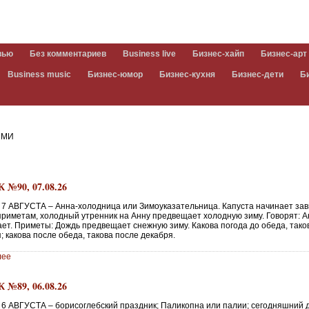
вью
Без комментариев
Business live
Бизнес-хайп
Бизнес-арт
Business music
Бизнес-юмор
Бизнес-кухня
Бизнес-дети
Б
МИ
№90, 07.08.26
7 АВГУСТА – Анна-холодница или Зимоуказательница. Капуста начинает зав
 приметам, холодный утренник на Анну предвещает холодную зиму. Говорят: 
ает. Приметы: Дождь предвещает снежную зиму. Какова погода до обеда, тако
; какова после обеда, такова после декабря.
лее
№89, 06.08.26
6 АВГУСТА – борисоглебский праздник; Паликопна или палии; сегодняшний 