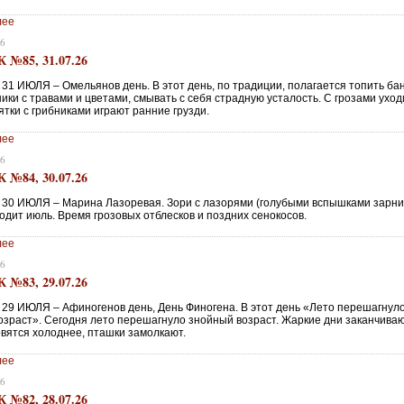
лее
26
№85, 31.07.26
31 ИЮЛЯ – Омельянов день. В этот день, по традиции, полагается топить бан
ики с травами и цветами, смывать с себя страдную усталость. С грозами уход
ятки с грибниками играют ранние грузди.
лее
26
№84, 30.07.26
30 ИЮЛЯ – Марина Лазоревая. Зори с лазорями (голубыми вспышками зарни
одит июль. Время грозовых отблесков и поздних сенокосов.
лее
26
№83, 29.07.26
29 ИЮЛЯ – Афиногенов день, День Финогена. В этот день «Лето перешагнуло
озраст». Сегодня лето перешагнуло знойный возраст. Жаркие дни заканчиваю
овятся холоднее, пташки замолкают.
лее
26
№82, 28.07.26