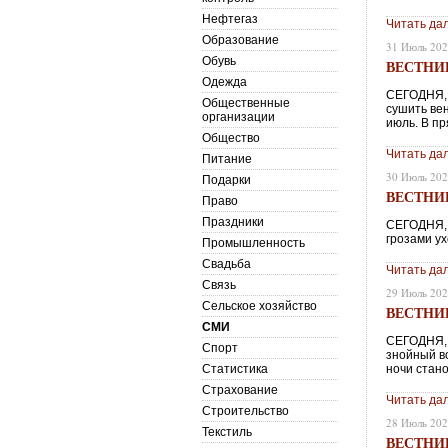
Нефтегаз
Читать да
Образование
31 Июль 20
Обувь
ВЕСТНИК 
Одежда
СЕГОДНЯ, 
Общественные
сушить вен
организации
июль. В пр
Общество
Читать да
Питание
30 Июль 20
Подарки
ВЕСТНИК 
Право
Праздники
СЕГОДНЯ, 
грозами ух
Промышленность
Свадьба
Читать да
Связь
29 Июль 20
Сельское хозяйство
ВЕСТНИК 
СМИ
СЕГОДНЯ, 
Спорт
знойный в
Статистика
ночи стан
Страхование
Читать да
Строительство
28 Июль 20
Текстиль
ВЕСТНИК 