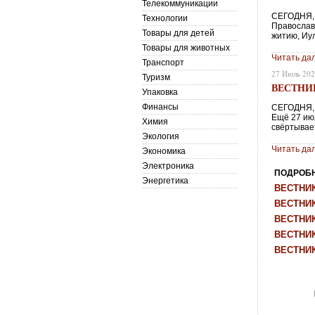
Телекоммуникации
СЕГОДНЯ, 
Технологии
Православ
Товары для детей
житию, Иу
Товары для животных
Читать да
Транспорт
27 Июль 20
Туризм
ВЕСТНИК 
Упаковка
Финансы
СЕГОДНЯ, 
Ещё 27 ию
Химия
свёртывае
Экология
Читать да
Экономика
Электроника
ПОДРОБНЕ
Энергетика
ВЕСТНИК 
ВЕСТНИК 
ВЕСТНИК 
ВЕСТНИК 
ВЕСТНИК 