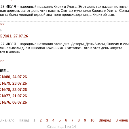
28 ИЮЛЯ – народный праздник Кирик и Улита. Этот день так назван потому, 
ная церковь в этот день чтит память Святых мучеников Кирика и Улиты. Согл
литта была молодой вдовой знатного происхождения, а Кирик её сын.
лее
26
№81, 27.07.26
27 ИЮЛЯ – народные названия этого дня: Дозоры, День Акилы, Онисим и Аки
ля называли днём Николая Кочанника. Считалось, что в этот день капуста
тся в кочаны.
лее
Е ...
№80, 24.07.26
№79, 23.07.26
№78, 22.07.26
№77, 21.07.26
№76, 06.07.26
В начало
Назад
1
2
3
4
5
6
7
8
9
10
Вперёд
В конец
Страница 1 из 14