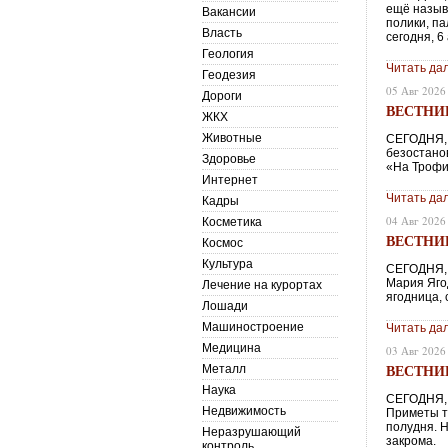
ещё называ
Вакансии
полики, па
Власть
сегодня, 6 
Геология
Читать да
Геодезия
05 Авг 2026
Дороги
ВЕСТНИК 
ЖКХ
Животные
СЕГОДНЯ, 
безостано
Здоровье
«На Трофим
Интернет
Читать да
Кадры
04 Авг 2026
Косметика
ВЕСТНИК 
Космос
Культура
СЕГОДНЯ, 
Мария Яго
Лечение на курортах
ягодница,
Лошади
Машиностроение
Читать да
Медицина
03 Авг 2026
ВЕСТНИК 
Металл
Наука
СЕГОДНЯ, 
Недвижимость
Приметы та
полудня. Н
Неразрушающий
закрома.
контроль