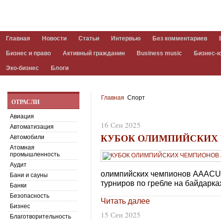
Главная
Новости
Статьи
Интервью
Без комментариев
Бизнес и право
Активный гражданин
Business music
Бизнес-
Эко-бизнес
Блоги
Главная
Спорт
ОТРАСЛИ
Авиация
16 Сен 2025
Автоматизация
КУБОК ОЛИМПИЙСКИХ
Автомобили
Атомная
промышленность
Аудит
олимпийских чемпионов AAACUP
Бани и сауны
турниров по гребле на байдарках
Банки
Безопасность
Читать далее
Бизнес
15 Сен 2025
Благотворительность