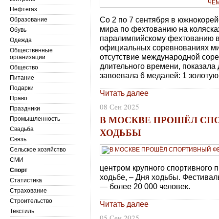
Нефтегаз
Со 2 по 7 сентября в южнокоре
Образование
мира по фехтованию на коляска
Обувь
паралимпийскому фехтованию в
Одежда
официальных соревнованиях мир
Общественные
отсутствие международной соре
организации
длительного времени, показала 
Общество
завоевала 6 медалей: 1 золотую
Питание
Подарки
Читать далее
Право
08 Сен 2025
Праздники
В МОСКВЕ ПРОШЁЛ СП
Промышленность
ХОДЬБЫ
Свадьба
Связь
Сельское хозяйство
СМИ
центром крупного спортивного 
Спорт
ходьбе, – Дня ходьбы. Фестивал
Статистика
— более 20 000 человек.
Страхование
Строительство
Читать далее
Текстиль
05 Сен 2025