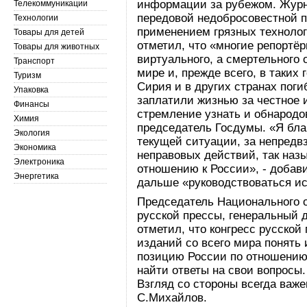
информации за рубежом. Журн
Телекоммуникации
передовой недобросовестной 
Технологии
применением грязных технолог
Товары для детей
отметил, что «многие репортё
Товары для животных
виртуального, а смертельного о
Транспорт
мире и, прежде всего, в таких 
Туризм
Сирия и в других странах пог
Упаковка
заплатили жизнью за честное и
Финансы
стремление узнать и обнародов
Химия
председатель Госдумы. «Я бла
Экология
текущей ситуации, за непредв
Экономика
неправовых действий, так наз
Электроника
отношению к России», - доба
Энергетика
дальше «руководствоваться ис
Председатель Национального о
русской прессы, генеральный
отметил, что конгресс русской
изданий со всего мира понять
позицию России по отношени
найти ответы на свои вопросы.
Взгляд со стороны всегда важе
С.Михайлов.