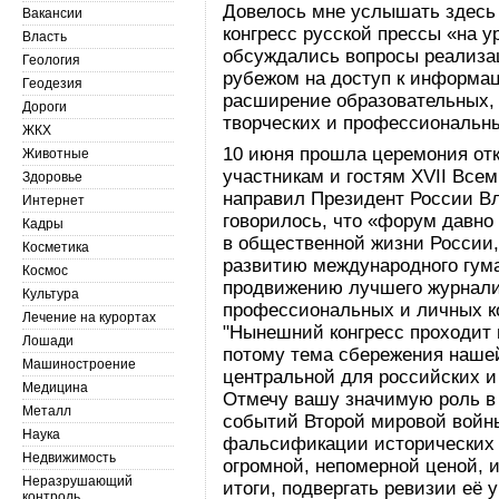
Довелось мне услышать здесь 
Вакансии
конгресс русской прессы «на у
Власть
обсуждались вопросы реализац
Геология
рубежом на доступ к информац
Геодезия
расширение образовательных,
Дороги
творческих и профессиональн
ЖКХ
10 июня прошла церемония отк
Животные
участникам и гостям ХVII Всем
Здоровье
направил Президент России Вл
Интернет
говорилось, что «форум давн
Кадры
в общественной жизни России,
Косметика
развитию международного гума
Космос
продвижению лучшего журнали
Культура
профессиональных и личных ко
Лечение на курортах
"Нынешний конгресс проходит 
Лошади
потому тема сбережения нашей
Машиностроение
центральной для российских и
Медицина
Отмечу вашу значимую роль в
Металл
событий Второй мировой войны
Наука
фальсификации исторических 
Недвижимость
огромной, непомерной ценой, и
Неразрушающий
итоги, подвергать ревизии её 
контроль