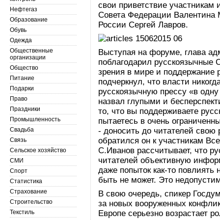
свои приветствие участникам 
Нефтегаз
Совета Федерации Валентина 
Образование
России Сергей Лавров.
Обувь
Одежда
Общественные
Выступая на форуме, глава а
организации
поблагодарил русскоязычные 
Общество
зрения в мире и поддержание р
Питание
подчеркнул, что власти никогд
Подарки
русскоязычную прессу «в одну
Право
назвал глупыми и бесперспект
Праздники
то, что вы поддерживаете русск
Промышленность
пытаетесь в очень ограниченны
Свадьба
- доносить до читателей свою 
обратился он к участникам Все
Связь
С.Иванов рассчитывает, что р
Сельское хозяйство
читателей объективную инфор
СМИ
даже попыток как-то повлиять 
Спорт
быть не может. Это недопустим
Статистика
Страхование
В свою очередь, спикер Госду
Строительство
за новых вооруженных конфлик
Текстиль
Европе серьезно возрастает р