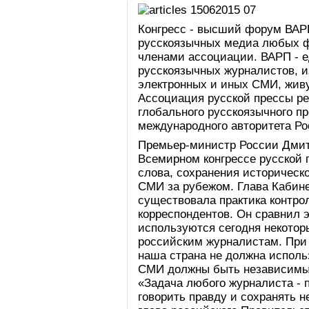
Конгресс - высший форум ВАРП
русскоязычных медиа любых ф
членами ассоциации. ВАРП - 
русскоязычных журналистов, и
электронных и иных СМИ, жив
Ассоциация русской прессы р
глобального русскоязычного п
международного авторитета Ро
Премьер-министр России Дми
Всемирном конгрессе русской 
слова, сохранения историческ
СМИ за рубежом. Глава Кабин
существовала практика контро
корреспондентов. Он сравнил 
используются сегодня некото
российским журналистам. При 
наша страна не должна использ
СМИ должны быть независимы 
«Задача любого журналиста - 
говорить правду и сохранять 