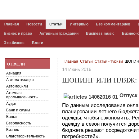
Главная
Новости
Статьи
Интервью
Без комментариев
Бизнес и право
Активный гражданин
Business music
Бизнес-
Эко-бизнес
Блоги
Главная
Статьи
Статьи - туризм
ШОПИНГ
ОТРАСЛИ
14 Июнь 2016
Авиация
ШОПИНГ ИЛИ ПЛЯЖ: 
Автоматизация
Автомобили
Атомная
Отпуск
промышленность
Аудит
По данным исследования онлай
Бани и сауны
планировании летнего бюджета
Банки
одежды, чтобы сэкономить. Ре
Безопасность
одежду в сезон получится дор
бюджета решают сосредоточит
Бизнес
потребностей».
Благотворительность