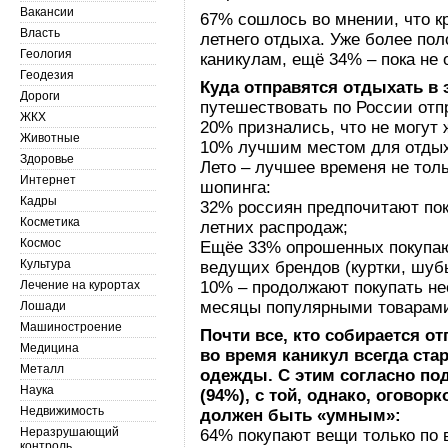
Вакансии
67% сошлось во мнении, что кр
Власть
летнего отдыха. Уже более пол
Геология
каникулам, ещё 34% – пока не
Геодезия
Куда отправятся отдыхать в 
Дороги
путешествовать по России от
ЖКХ
20% признались, что не могут 
Животные
10% лучшим местом для отдых
Здоровье
Лето – лучшее временя не толь
Интернет
шопинга:
Кадры
32% россиян предпочитают по
Косметика
летних распродаж;
Космос
Ещёе 33% опрошенных покупаю
Культура
ведущих брендов (куртки, шубы
Лечение на курортах
10% – продолжают покупать не
месяцы популярными товарами 
Лошади
Машиностроение
Почти все, кто собирается от
Медицина
во время каникул всегда ста
Металл
одежды. С этим согласно по
Наука
(94%), с той, однако, оговор
Недвижимость
должен быть «умным»:
Неразрушающий
64% покупают вещи только по 
контроль