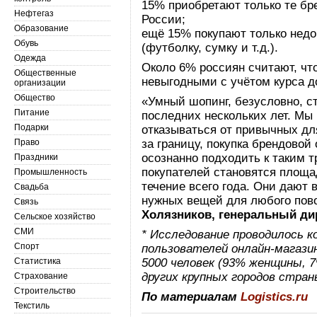
15% приобретают только те бр
Нефтегаз
России;
Образование
ещё 15% покупают только нед
Обувь
(футболку, сумку и т.д.).
Одежда
Около 6% россиян считают, чт
Общественные
невыгодными с учётом курса д
организации
Общество
«Умный шопинг, безусловно, с
Питание
последних нескольких лет. Мы
Подарки
отказываться от привычных для
Право
за границу, покупка брендовой
осознанно подходить к таким 
Праздники
покупателей становятся площа
Промышленность
течение всего года. Они дают 
Свадьба
нужных вещей для любого пово
Связь
Холязников, генеральный дир
Сельское хозяйство
СМИ
* Исследование проводилось ко
Спорт
пользователей онлайн-магазин
Статистика
5000 человек (93% женщины, 
других крупных городов стран
Страхование
Строительство
По материалам
Logistics.ru
Текстиль