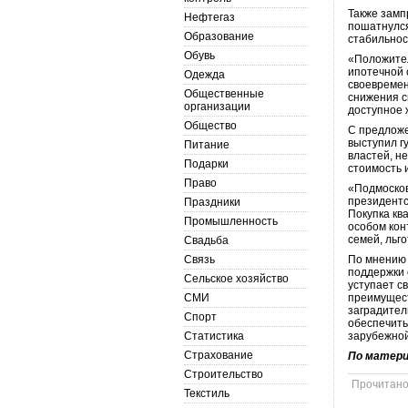
Также замп
Нефтегаз
пошатнулся
Образование
стабильнос
Обувь
«Положител
ипотечной 
Одежда
своевремен
Общественные
снижения с
организации
доступное ж
Общество
С предложе
выступил г
Питание
властей, н
Подарки
стоимость 
Право
«Подмосков
президентс
Праздники
Покупка кв
Промышленность
особом кон
семей, льг
Свадьба
Связь
По мнению 
поддержки 
Сельское хозяйство
уступает с
СМИ
преимущест
заградител
Спорт
обеспечит
Статистика
зарубежной
Страхование
По матер
Строительство
Прочитан
Текстиль