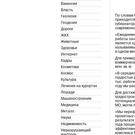
Вакансии
Власть
По словам 
Геология
приходится
Геодезия
губернатор
современно
Дороги
«Ежедневно
ЖКХ
работы зач
Животные
является о
называемый
Здоровье
в одном ме
Интернет
Для примера
Кадры
коммерческо
млн. кв. м.
Косметика
Космос
«В середин
гордостью 
Культура
тыс. рабочи
Лечение на курортах
году мы ра
Лошади
Для достиж
градострои
Машиностроение
потенциаль
Медицина
МО, могли 
Металл
«Мы перефо
проектных 
Наука
результате
Недвижимость
года проце
эффективно
Неразрушающий
комплекса 
контроль