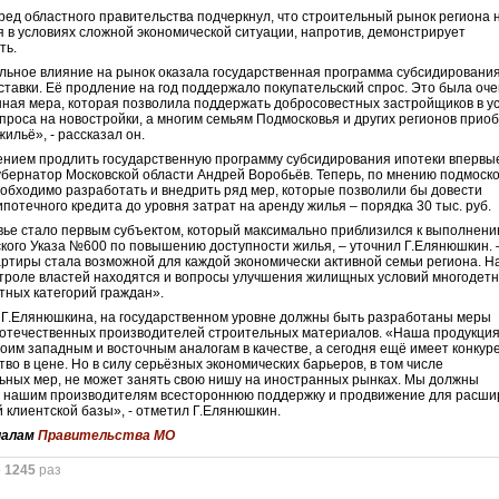
ред областного правительства подчеркнул, что строительный рынок региона 
 в условиях сложной экономической ситуации, напротив, демонстрирует
ть.
ьное влияние на рынок оказала государственная программа субсидировани
ставки. Её продление на год поддержало покупательский спрос. Это была оч
ная мера, которая позволила поддержать добросовестных застройщиков в у
проса на новостройки, а многим семьям Подмосковья и других регионов прио
ильё», - рассказал он.
нием продлить государственную программу субсидирования ипотеки впервы
убернатор Московской области Андрей Воробьёв. Теперь, по мнению подмоск
еобходимо разработать и внедрить ряд мер, которые позволили бы довести
ипотечного кредита до уровня затрат на аренду жилья – порядка 30 тыс. руб.
ье стало первым субъектом, который максимально приблизился к выполнен
кого Указа №600 по повышению доступности жилья, – уточнил Г.Елянюшкин. 
артиры стала возможной для каждой экономически активной семьи региона. Н
троле властей находятся и вопросы улучшения жилищных условий многодет
отных категорий граждан».
Г.Елянюшкина, на государственном уровне должны быть разработаны меры
отечественных производителей строительных материалов. «Наша продукция
воим западным и восточным аналогам в качестве, а сегодня ещё имеет конкур
во в цене. Но в силу серьёзных экономических барьеров, в том числе
ьных мер, не может занять свою нишу на иностранных рынках. Мы должны
ь нашим производителям всестороннюю поддержку и продвижение для расш
 клиентской базы», - отметил Г.Елянюшкин.
иалам
Правительства МО
о
1245
раз