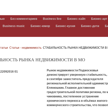
вью
Без комментариев
Business live
Бизнес-хайп
Бизнес-арт
Business music
Бизнес-юмор
Бизнес-кухня
Бизнес-дети
Б
татьи
Статьи - недвижимость
СТАБИЛЬНОСТЬ РЫНКА НЕДВИЖИМОСТИ В
ЛЬНОСТЬ РЫНКА НЕДВИЖИМОСТИ В МО
Рынок недвижимости Подмосковья
демонстрирует уверенную стабильность,
в сентябре заместитель председателя
региональной исполнительной администр
Елянюшкин. Главное достижение
градостроительной политики региона, по
чиновника, постепенное устранение
хронического перекоса в объёмах жилого
коммерческого строительства, что позво