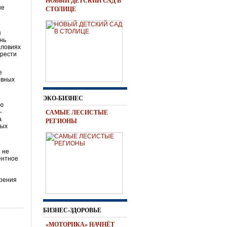
НОВЫЙ ДЕТСКИЙ САД В
не
СТОЛИЦЕ
я
ень
словиях
брести
е
овных
ЭКО-БИЗНЕС
ию
САМЫЕ ЛЕСИСТЫЕ
–
а
РЕГИОНЫ
ных
 не
ентное
ирения
БИЗНЕС-ЗДОРОВЬЕ
«МОТОРИКА» НАЧНЁТ