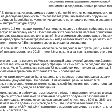
сохранять темпы развития региональной
экономики и создавать новые рабочие мес
Г.Елянюшкина, из возводимых в регионе более 50 млн. кв. м. недвижимости, т
 на деловую недвижимость. Это позволяет успешно выполнять поручение
а Андрея Воробьёва по увеличению делового потенциала региона и создани
й инфраструктуры труда.
 около 1,2 млн. наших жителей вынуждены ездить в г.Москву, добираясь до с
астую по нескольку часов. Обеспечение жителей области местами приложени
дним из главных вызовов для властей. Мы стремимся сформировать в области
 «градостроительный треугольник» - когда человек может жить, работать и 
сте», - отметил Г.Елянюшкин в своем докладе на совещании.
: если в 2013г. в Московской области было введено в эксплуатацию 1,7 млн. к
й недвижимости, то в 2015г. – уже 4,6 млн. кв. м, а за девять месяцев этого год
е этого года на встрече в г.Москве известный французский девелопер Домини
рассказал, что на Лазурном берегу Франции за семь лет было создано порядк
х мест. Мы в Подмосковье создали 72 тыс. рабочих мест только за один год. В
ссчитываем превысить этот показатель», - пообещал он.
ения таких результатов была кардинально пересмотрена процедура выдачи
тельной документации. По словам Г.Елянюшкина, раньше только 60%
ных инвесторов, которые хотели создать свой бизнес или построить предпри
пройти путь от идеи до её воплощения.
рматировали работу системы госуслуг в области градостроительства и созд
офиса, которые отвечают за конечный результат получения разрешений. В
 за полгода количество отсеявшихся заявителей снизилось с 60% до 38%, а к 
нт отказников должен снизиться до 10%. Это KPI (ключевой показатель
сти – прим. «ASPmedia24») конкретного заместителя министра строительно
МО», - рассказал он.