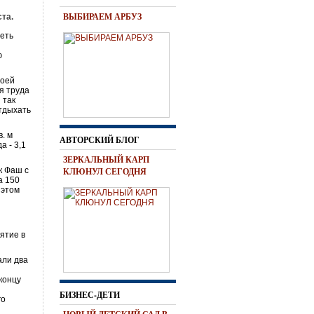
ВЫБИРАЕМ АРБУЗ
та.
реть
ю
воей
я труда
 так
отдыхать
в. м
АВТОРСКИЙ БЛОГ
а - 3,1
ЗЕРКАЛЬНЫЙ КАРП
к Фаш с
КЛЮНУЛ СЕГОДНЯ
а 150
 этом
ятие в
али два
концу
БИЗНЕС-ДЕТИ
го