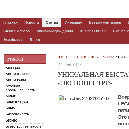
Главная
Новости
Статьи
Интервью
Без комментариев
Бизнес и право
Активный гражданин
Business music
Бизнес-
Эко-бизнес
Блоги
Главная
Статьи
Статьи - бизнес
УНИКАЛ
ОТРАСЛИ
27 Фев 2017
Авиация
УНИКАЛЬНАЯ ВЫСТА
Автоматизация
Автомобили
«ЭКСПОЦЕНТРЕ»
Атомная
промышленность
Аудит
Впе
Бани и сауны
LEGO
Банки
пят
Безопасность
Это 
Бизнес
инте
Благотворительность