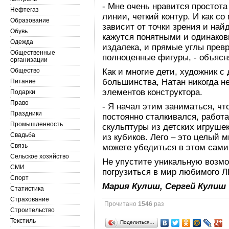
- Мне очень нравится простота
Нефтегаз
линии, четкий контур. И как с
Образование
зависит от точки зрения и най
Обувь
кажутся понятными и одинаков
Одежда
издалека, и прямые углы превр
Общественные
полноценные фигуры, - объясн
организации
Общество
Как и многие дети, художник с 
большинства, Натан никогда н
Питание
элементов конструктора.
Подарки
Право
- Я начал этим заниматься, чт
Праздники
постоянно сталкивался, работ
Промышленность
скульптуры из детских игрушек
Свадьба
из кубиков. Лего – это целый 
Связь
можете убедиться в этом сами
Сельское хозяйство
Не упустите уникальную возмо
СМИ
погрузиться в мир любимого Л
Спорт
Мария Кулиш, Сергей Кулиш
Статистика
Страхование
Прочитано
1546
раз
Строительство
Текстиль
Поделиться…