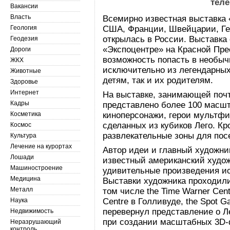
теле
Вакансии
Власть
Всемирно известная выставка 
Геология
США, Франции, Швейцарии, Ге
открылась в России. Выставка
Геодезия
«Экспоцентре» на Красной Прес
Дороги
возможность попасть в необы
ЖКХ
исключительно из легендарных
Животные
детям, так и их родителям.
Здоровье
Интернет
На выставке, занимающей поч
Кадры
представлено более 100 масшт
Косметика
киноперсонажи, герои мультф
сделанных из кубиков Лего. Кр
Космос
развлекательные зоны для пос
Культура
Лечение на курортах
Автор идеи и главный художни
Лошади
известный американский худож
Машиностроение
удивительные произведения и
Медицина
Выставки художника проходили
Металл
том числе the Time Warner Centr
Наука
Centre в Голливуде, the Spot 
перевернул представление о Ле
Недвижимость
при создании масштабных 3D-
Неразрушающий
контроль