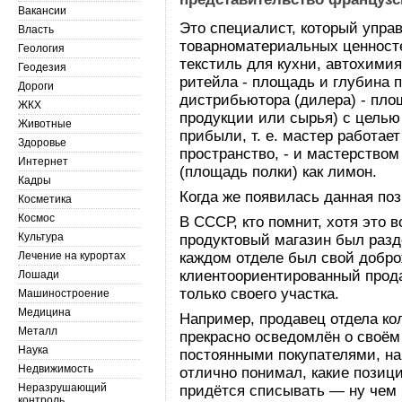
Вакансии
Это специалист, который упра
Власть
товарноматериальных ценносте
Геология
текстиль для кухни, автохимия
Геодезия
ритейла - площадь и глубина п
Дороги
дистрибьютора (дилера) - пло
ЖКХ
продукции или сырья) с цель
Животные
прибыли, т. е. мастер работает
Здоровье
пространство, - и мастерством
Интернет
(площадь полки) как лимон.
Кадры
Когда же появилась данная по
Косметика
Космос
В СССР, кто помнит, хотя это 
Культура
продуктовый магазин был разде
Лечение на курортах
каждом отделе был свой добр
клиентоориентированный прода
Лошади
только своего участка.
Машиностроение
Медицина
Например, продавец отдела ко
Металл
прекрасно осведомлён о своём
Наука
постоянными покупателями, на
Недвижимость
отлично понимал, какие позици
Неразрушающий
придётся списывать — ну чем 
контроль