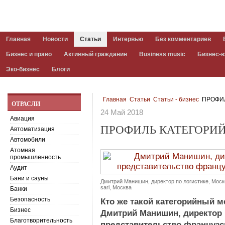
Главная
Новости
Статьи
Интервью
Без комментариев
Бизнес и право
Активный гражданин
Business music
Бизнес-
Эко-бизнес
Блоги
Главная
Статьи
Статьи - бизнес
ПРОФИЛ
ОТРАСЛИ
24 Май 2018
Авиация
ПРОФИЛЬ КАТЕГОРИ
Автоматизация
Автомобили
Атомная
промышленность
Аудит
Бани и сауны
Дмитрий Манишин, директор по логистике, Моск
sarl, Москва
Банки
Безопасность
Кто же такой категорийный м
Бизнес
Дмитрий Манишин, директор 
Благотворительность
представительство французско