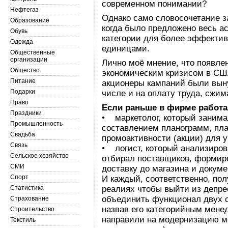
современном понимании?
Нефтегаз
Однако само словосочетание з
Образование
когда было предложено весь а
Обувь
категории для более эффектив
Одежда
единицами.
Общественные
организации
Лично моё мнение, что появле
Общество
экономическим кризисом в США
Питание
акционеры кампаний были вын
Подарки
числе и на оплату труда, сжим
Право
Если раньше в фирме работал
Праздники
• маркетолог, который занима
Промышленность
составлением планограмм, пл
Свадьба
промоактивности (акции) для 
Связь
• логист, который анализиров
Сельское хозяйство
отбирал поставщиков, формиро
СМИ
доставку до магазина и докуме
Спорт
И каждый, соответственно, пол
Статистика
реалиях чтобы выйти из депр
объединить функционал двух с
Страхование
назвав его категорийным мене
Строительство
направили на модернизацию м
Текстиль