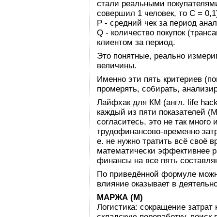
стали реальными покупателями 
совершил 1 человек, то С = 0,1
Р - средний чек за период анал
Q - количество покупок (тран
клиентом за период.
Это понятные, реально измер
величины.
Именно эти пять критериев (по
промерять, собирать, анализир
Лайфхак для КМ (англ. life hac
каждый из пяти показателей (M,
согласитесь, это не так много 
трудофинансово-временно затрат
е. не нужно тратить всё своё в
математически эффективнее р
финансы на все пять составл
По приведённой формуле можно
влияние оказывает в деятельно
МАРЖА (М)
Логистика: сокращение затрат 
складскую переработку, поиск