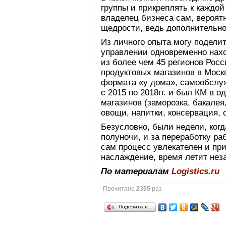
группы и прикреплять к каждой
владелец бизнеса сам, вероят
щедрости, ведь дополнительно
Из личного опыта могу подели
управлении одновременно нахо
из более чем 45 регионов Росс
продуктовых магазинов в Моск
формата «у дома», самообслуж
с 2015 по 2018гг. и был КМ в 
магазинов (заморозка, бакалея
овощи, напитки, консервация, с
Безусловно, были недели, ког
полуночи, и за переработку ра
сам процесс увлекателен и при
наслаждение, время летит нез
По материалам
Logistics.ru
Прочитано
2355
раз
Поделиться…