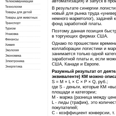
автоматизация) и запуск в про
Телекоммуникации
Технологии
В результате синергии логист
Товары для детей
новый для рынка труда «униве
Товары для животных
немного маркетолог), задачей 
Транспорт
фонд заработной платы.
Туризм
Поэтому данная позиция быст
Упаковка
в торгующих фирмах США.
Финансы
Однако по прошествии времени
Химия
коллаборации логистики и мар
Экология
занимается только одной кате
Экономика
заработной платы и, если можн
Электроника
США, Канаде и Европе.
Энергетика
Разумный результат от деят
эквиваленте) КМ можно опис
S = M × L × C × P × Q, руб.;
где S - деньги, которые КМ «в
площади и категории;
М - маржа (разница между цено
L - лиды (трафик), это колич
покупателей;
С - коэффициент конверсии, т.