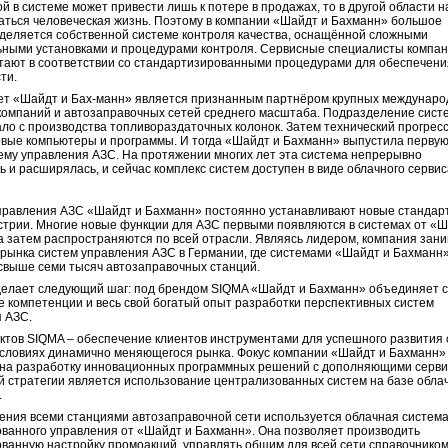
ой в системе может привести лишь к потере в продажах, то в другой области н
аться человеческая жизнь. Поэтому в компании «Шайдт и Бахманн» большое
деляется собственной системе контроля качества, оснащённой сложными
ными установками и процедурами контроля. Сервисные специалисты компа
тают в соответствии со стандартизированными процедурами для обеспечени
ти.
ет «Шайдт и Бах-манн» является признанным партнёром крупных междунар
омпаний и автозаправочных сетей среднего масштаба. Подразделение сист
ло с производства топливораздаточных колонок. Затем технический прогрес
рвые компьютеры и программы. И тогда «Шайдт и Бахманн» выпустила первую
ему управления АЗС. На протяжении многих лет эта система непрерывно
ь и расширялась, и сейчас комплекс систем доступен в виде облачного серви
равления АЗС «Шайдт и Бахманн» постоянно устанавливают новые стандар
стрии. Многие новые функции для АЗС первыми появляются в системах от «Ш
а затем распространяются по всей отрасли. Являясь лидером, компания зан
рынка систем управления АЗС в Германии, где системами «Шайдт и Бахманн
выше семи тысяч автозаправочных станций.
елает следующий шаг: под брендом SIQMA «Шайдт и Бахманн» объединяет 
е компетенции и весь свой богатый опыт разработки перспективных систем
 АЗС.
ктов SIQMA – обеспечение клиентов инструментами для успешного развития 
условиях динамично меняющегося рынка. Фокус компании «Шайдт и Бахманн»
 на разработку инновационных программных решений с дополняющими серви
й стратегии является использование централизованных систем на базе обла
.
ения всеми станциями автозаправочной сети используется облачная систем
ванного управления от «Шайдт и Бахманн». Она позволяет производить
ванную настройку промоакций, управлять общим для всей сети справочнико