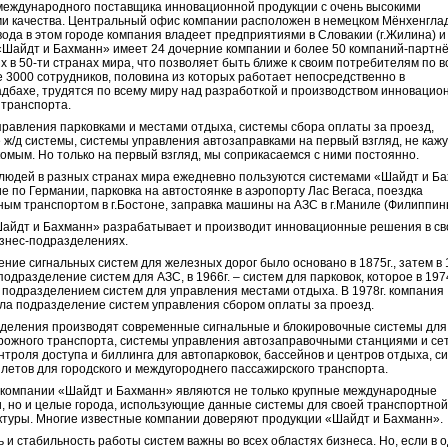
международного поставщика инновационной продукции с очень высокими
и качества. Центральный офис компании расположен в немецком Мёнхенгла
ода в этом городе компания владеет предприятиями в Словакии (г.Жилина) 
. «Шайдт и Бахманн» имеет 24 дочерние компании и более 50 компаний-партнё
 в 50-ти странах мира, что позволяет быть ближе к своим потребителям по в
е 3000 сотрудников, половина из которых работает непосредственно в
адбахе, трудятся по всему миру над разработкой и производством инновацио
 транспорта.
равления парковками и местами отдыха, системы сбора оплаты за проезд,
 ж/д системы, системы управления автозаправками на первый взгляд, не каж
комым. Но только на первый взгляд, мы соприкасаемся с ними постоянно.
юдей в разных странах мира ежедневно пользуются системами «Шайдт и Ба
е по Германии, парковка на автостоянке в аэропорту Лас Вегаса, поездка
ым транспортом в г.Бостоне, заправка машины на АЗС в г.Маниле (Филиппины
айдт и Бахманн» разрабатывает и производит инновационные решения в св
знес-подразделениях.
ние сигнальных систем для железных дорог было основано в 1875г., затем в 
подразделение систем для АЗС, в 1966г. – систем для парковок, которое в 197
подразделением систем для управления местами отдыха. В 1978г. компания
ла подразделение систем управления сбором оплаты за проезд.
деления производят современные сигнальные и блокировочные системы для
ожного транспорта, системы управления автозаправочными станциями и се
нтроля доступа и биллинга для автопарковок, бассейнов и центров отдыха, с
летов для городского и междугороднего пассажирского транспорта.
компании «Шайдт и Бахманн» являются не только крупные международные
, но и целые города, использующие данные системы для своей транспортно
туры. Многие известные компании доверяют продукции «Шайдт и Бахманн».
 и стабильность работы систем важны во всех областях бизнеса. Но, если в 