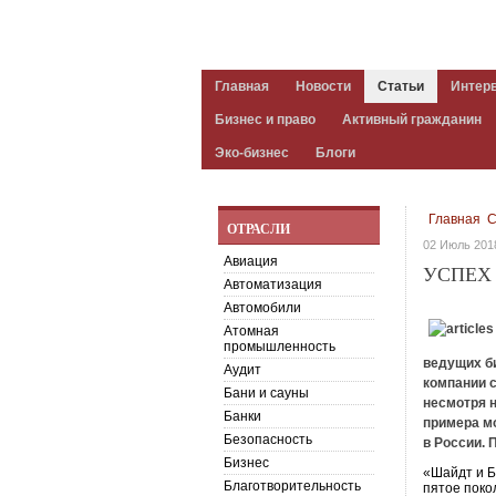
Главная
Новости
Статьи
Интер
Бизнес и право
Активный гражданин
Эко-бизнес
Блоги
Главная
С
ОТРАСЛИ
02 Июль 201
Авиация
УСПЕХ
Автоматизация
Автомобили
Атомная
промышленность
ведущих би
Аудит
компании с
Бани и сауны
несмотря н
Банки
примера м
Безопасность
в России.
Бизнес
«Шайдт и Б
Благотворительность
пятое поко