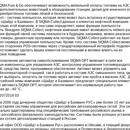
QMA Fuel & Go обеспечивает возможность мобильной оплаты топлива на АЗС
 дополнительных инвестиций в оборудование станции, делая для конечного к
приобретённое топливо лёгкой и безопасной.
ect – система лояльности, которая легко может быть встроена в существующ
 «Шайдт и Бахманн». В SIQMA Collect данные о клиентах нефтяной компании
олько этой компании, и она сама определяет, какие функции лояльности
ть. Внедряя SIQMA Collect, нефтяная компания имеет возможность гибкого р
ия функций своей системы лояльности в будущем: например, можно реализо
тикеры, дисконтную программу или лотерею. SIQMA Collect работает на базе
го сервера управления лояльностью. Кроме того, система SIQMA Collect мож
 на сторонних POS-системах через стандартизированный интерфейс подклю
ect поможет сделать ваших клиентов постоянными и активно влиять на их
ское поведение.
поколение автоматов самообслуживания SIQMA OPT включает в себя все
е компоненты для управления АЗС: контроллер управления топливораздат
, средства связи, программное обеспечение. Автомат может управлять как
безоператорной станцией, так и работать в составе АЗС смешанного типа, гд
ет выбирать: оплатить ли топливо через автомат или пройти в магазин АЗС. 
ссийской зимы компания «Шайдт и Бахманн» предлагает специальное климат
 автомата SIQMA OPT, которое обеспечивает его нормальную работу при
ах до –40 °C.
в 2006 году дочернее общество «Шайдт и Бахманн РУС» уже более 10 лет р
поставляя системы управления для российских автозаправочных сетей. Эти с
ально адаптированы под специфические требования российского рынка и
 российского фискального законодательства. Системы были успешно устано
ких сотнях автозаправочных станций в России.
й офис ООО «Шайдт и Бахманн Рус» расположен в г.Москве, а текущий фоку
пании направлен на регионы, расположенные в Подмосковье и Ленинградско