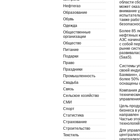
области сб
Нефтегаз
может оказ
внимание у
Образование
испытатель
Обувь
также рабо
безопаснос
Одежда
Более 85 л
Общественные
нефтяных к
организации
АЗС начина
Общество
с собой пе
рынке сист
Питание
развивалас
Подарки
(SaaS).
Право
Системы уп
Праздники
своей инду
Бахманн», 
Промышленность
более 50% 
Свадьба
оснащены с
Связь
Компания д
технически
Сельское хозяйство
управления
СМИ
Цель проду
Спорт
бизнеса в 
направлен
Статистика
Частью это
Страхование
технологий
Строительство
Для управл
централизо
Текстиль
централизо