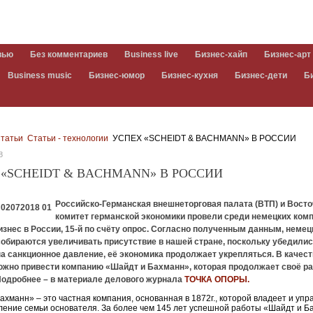
вью
Без комментариев
Business live
Бизнес-хайп
Бизнес-арт
Business music
Бизнес-юмор
Бизнес-кухня
Бизнес-дети
Б
татьи
Статьи - технологии
УСПЕХ «SCHEIDT & BACHMANN» В РОССИИ
8
 «SCHEIDT & BACHMANN» В РОССИИ
Российско-Германская внешнеторговая палата (ВТП) и Вост
комитет германской экономики провели среди немецких комп
знес в России, 15-й по счёту опрос. Согласно полученным данным, немец
обираются увеличивать присутствие в нашей стране, поскольку убедились
а санкционное давление, её экономика продолжает укрепляться. В качес
ожно привести компанию «Шайдт и Бахманн», которая продолжает своё р
 Подробнее – в материале делового журнала
ТОЧКА ОПОРЫ
.
ахманн» – это частная компания, основанная в 1872г., которой владеет и упр
ление семьи основателя. За более чем 145 лет успешной работы «Шайдт и 