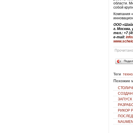
области. М
собой круп
Компания «
инновацион
ООО «Шайд
г. Москва, 
тел.: +7 (4
e-mail:
inf
www.schei
Прочитан
Подел
Теги
техно
Похожие м
СТОЛИЧ
СОЗДАН
ЗАПУСК
РАЗРАБ
РИКОР 
ПОСЛЕД
NAUMEN 