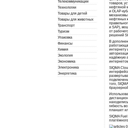
Телекоммуникации
товаров, у
нефтяной к
Технологии
и OLAP-куб
Товары для детей
механизмы 
нефтяных к
Товары для животных
правильног
Транспорт
и SAP), мо
от рабочег
Туризм
решений SI
Упаковка
В дополнен
Финансы
работающая
Химия
интернету 
авторизаци
Экология
надёжную а
Экономика
интернетом
Электроника
SIQMA Clou
интерфейсы
Энергетика
развертыва
подключены
того, SIQM
браузерной
Использов
дистанцион
находились
гибкость в
планшет ил
SIQMA Fuel
платёжного