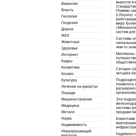
выросла в 
Вакансии
стандартам
Власть
Помимо зав
(г.Лоуэлл)
Геология
работающих
Геодезия
миру. Боле
г.Мёнхенгл
Дороги
систем для
ЖКХ
Системы уп
Животные
сигнальные
чем-то зна
Здоровье
Миллионы л
Интернет
путешестви
Кадры
общественн
Косметика
Сегодня «Ш
четырёх би
Космос
Подразделе
Культура
появилось 
Лечение на курортах
расширено 
организова
Лошади
Машиностроение
Эти подраз
железнодор
Медицина
системы ко
Металл
продажи би
Наука
Клиентами 
корпорации
Недвижимость
инфраструк
Неразрушающий
Надёжность
контроль