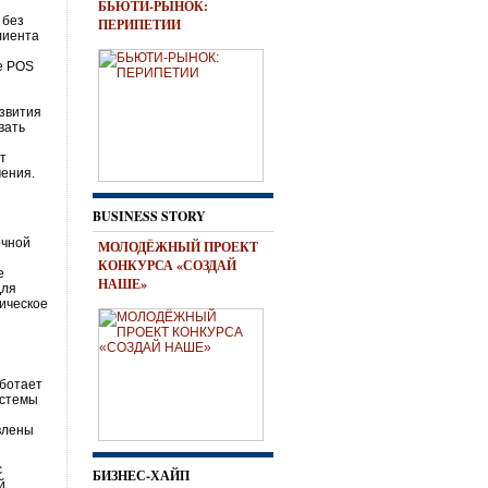
БЬЮТИ-РЫНОК:
 без
ПЕРИПЕТИИ
лиента
ие POS
азвития
вать
ет
чения.
BUSINESS STORY
очной
МОЛОДЁЖНЫЙ ПРОЕКТ
КОНКУРСА «СОЗДАЙ
е
НАШЕ»
Для
ическое
аботает
истемы
влены
с
БИЗНЕС-ХАЙП
й