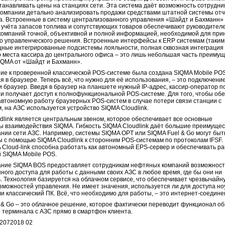
станавливать цены на станциях сети. Эта система даёт возможность сотрудни
омпании детально анализировать продажи средствами штатной системы отч
а. Встроенные в систему централизованного управления «Шайдт и Бахманн»
учёта запасов топлива и сопутствующих товаров обеспечивают руководител
омпаний точной, объективной и полной информацией, необходимой для при
о управленческого решения. Встроенные интерфейсы к ERP системам (таким,
щные интегрированные подсистемы лояльности, полная сквозная интеграция
о места кассира до центрального офиса – это лишь небольшая часть преиму
QMA от «Шайдт и Бахманн».
ие к проверенной классической POS-системе была создана SIQMA Mobile PO
 в браузере. Теперь всё, что нужно для её использования, – это подключение
и браузер. Введя в браузер на планшете нужный IP-адрес, кассир-оператор п
и получает доступ к полнофункциональной POS-системе. Для того, чтобы об
втономную работу браузерных POS-систем в случае потери связи станции с
, на АЗС используется устройство SIQMA Cloudlink.
dlink является центральным звеном, которое обеспечивает все основные
 взаимодействия SIQMA. Гибкость SIQMA Cloudlink даёт большие преимущес
нии сети АЗС. Например, системы SIQMA OPT или SIQMA Fuel & Go могут быт
 с помощью SIQMA Cloudlink к сторонним POS-системам по протоколам IFSF.
A Cloud-link способна работать как автономный EPS-сервер и обеспечивать р
 SIQMA Mobile POS.
ание SIQMA BOS предоставляет сотрудникам нефтяных компаний возможност
ного доступа для работы с данными своих АЗС в любое время, где бы они ни
. Технология базируется на облачном сервисе, что обеспечивает чрезвычайн
озможностей управления. Не имеет значения, используется ли для доступа но
и классический ПК. Всё, что необходимо для работы, – это интернет-соедине
 & Go – это облачное решение, которое фактически переводит функционал о
 терминала с АЗС прямо в смартфон клиента.