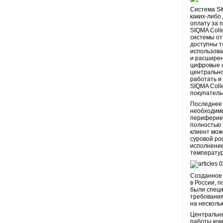
Система SI
каких-либо
оплату за 
SIQMA Coll
системы от
доступны т
использова
и расширен
цифровые с
центрально
работать и
SIQMA Coll
покупатель
Последнее 
необходимы
периферией
полностью 
клиент мож
суровой ро
исполнение
температур
Созданное 
в России, 
были специ
требования
на несколь
Центральны
работы ком