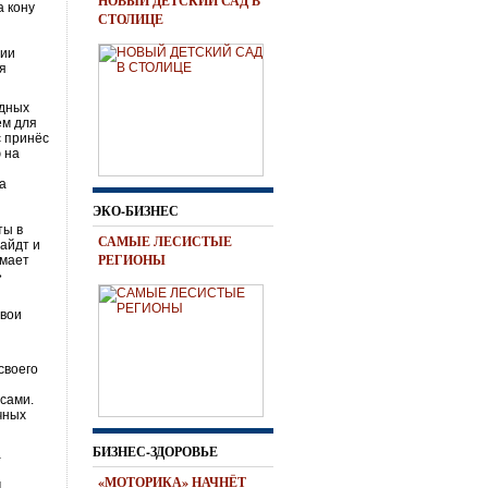
НОВЫЙ ДЕТСКИЙ САД В
а кону
СТОЛИЦЕ
нии
я
одных
ем для
с принёс
 на
са
ЭКО-БИЗНЕС
ты в
САМЫЕ ЛЕСИСТЫЕ
айдт и
РЕГИОНЫ
имает
»
свои
своего
сами.
чных
БИЗНЕС-ЗДОРОВЬЕ
а
«МОТОРИКА» НАЧНЁТ
м