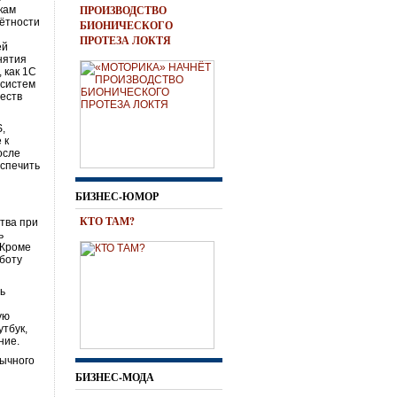
ПРОИЗВОДСТВО
кам
ётности
БИОНИЧЕСКОГО
ПРОТЕЗА ЛОКТЯ
ей
нятия
 как 1С
 систем
ществ
S,
 к
осле
еспечить
БИЗНЕС-ЮМОР
КТО ТАМ?
тва при
ь
 Кроме
аботу
ь
ую
утбук,
ние.
бычного
БИЗНЕС-МОДА