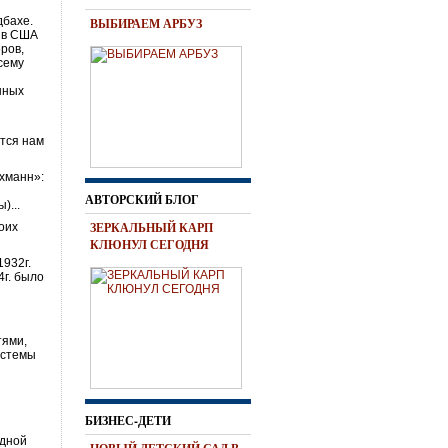
дбахе.
ВЫБИРАЕМ АРБУЗ
и в США
ров,
сему
нных
утся нам
хманн»:
АВТОРСКИЙ БЛОГ
)...
ЗЕРКАЛЬНЫЙ КАРП
оих
КЛЮНУЛ СЕГОДНЯ
1932г.
4г. было
тями,
истемы
й
БИЗНЕС-ДЕТИ
одной