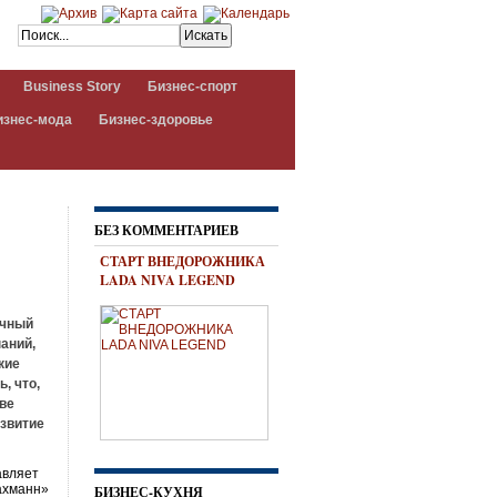
Business Story
Бизнес-спорт
изнес-мода
Бизнес-здоровье
БЕЗ КОММЕНТАРИЕВ
СТАРТ ВНЕДОРОЖНИКА
LADA NIVA LEGEND
очный
аний,
кие
, что,
тве
азвитие
авляет
Бахманн»
БИЗНЕС-КУХНЯ