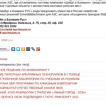
ногие АЗС, где установлены системы компании «Шайдт и Бахманн», представ
ные торговые объекты с множеством кассовых рабочих мест.
Шайдт и Бахманн РУС» рада предложить клиентам в России семейство
ных решений Scheidt&Bachmann для АЗС, которое объединено брендом SIQ
т и Бахманн Рус»
ул.Фридриха Энгельса, д. 75, стр. 20, оф. 102
95) 921 0391
o@scheidt-bachmann.ru
dt-bachmann.ru
о
1968
раз
иться…
логии
атериалы (по тегу)
НОЕ РЕШЕНИЕ ПО ИНЖИНИРИНГУ
ИЕ ПИЛОТНЫХ КРЕАТИВНЫХ ТЕХНОПАРКОВ В СТОЛИЦЕ
 СТОЛИЧНОЙ ЛАБОРАТОРИИ ПО УЧЕБНЫМ VR-РОЛИКАМ
ОТАНА ОБР-ПРОГРАММА ПО АЛМАЗНЫМ КОМПОЗИТАМ
РАЗРАБОТАЛ ОТЕЧЕСТВЕННЫЙ АНАЛОГ BIOS
НИЙ ЭТАП РАЗРАБОТКИ СТРАТЕГИИ «УМНЫЙ ГОРОД – 2030»
SERVICE DESK ПОДТВЕРДИЛ СТАТУС PINKVERIFY 2011