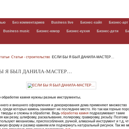
вью
Без комментариев
Business live
Бизнес-хайп
Бизнес-арт
Business music
Бизнес-юмор
Бизнес-кухня
Бизнес-дети
Б
татьи
Статьи - строительство
ЕСЛИ БЫ Я БЫЛ ДАНИЛА-МАСТЕР…
БЫ Я БЫЛ ДАНИЛА-МАСТЕР…
о обработке камня нужны разные инструменты.
ннего и внешнего оформления и декорирования дома применяют множество
, среди которых камень занимает не последнее место. Но так как горные по
 тверды и сложны в обработке. Ведь
обработка камня
подразумевает такие
я как резку, шлифовку, раскалывание, полировку, гравировку, резьбу. Поэтому
пользуют механизмы, приспособления, ручной, алмазный инструмент и т.д, ч
жную форму и размер камням или подчеркнуть натуральный рисунок. Так же м