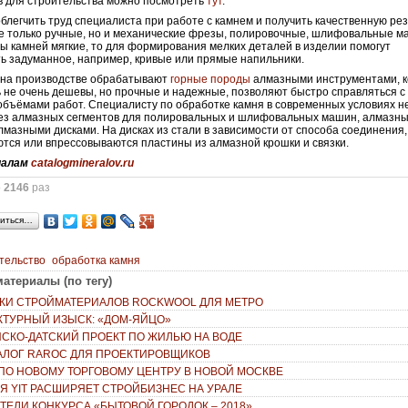
 для строительства можно посмотреть
тут
.
блегчить труд специалиста при работе с камнем и получить качественную рез
е только ручные, но и механические фрезы, полировочные, шлифовальные м
ы камней мягкие, то для формирования мелких деталей в изделии помогут
ь задуманное, например, кривые или прямые напильники.
 на производстве обрабатывают
горные породы
алмазными инструментами, 
 не очень дешевы, но прочные и надежные, позволяют быстро справляться с
бъёмами работ. Специалисту по обработке камня в современных условиях н
ез алмазных сегментов для полировальных и шлифовальных машин, алмазны
алмазными дисками. На дисках из стали в зависимости от способа соединения,
тся или впрессовываются пластины из алмазной крошки и связки.
иалам
catalogmineralov.ru
о
2146
раз
иться…
тельство
обработка камня
атериалы (по тегу)
КИ СТРОЙМАТЕРИАЛОВ ROCKWOOL ДЛЯ МЕТРО
КТУРНЫЙ ИЗЫСК: «ДОМ-ЯЙЦО»
СКО-ДАТСКИЙ ПРОЕКТ ПО ЖИЛЬЮ НА ВОДЕ
ТАЛОГ RAROC ДЛЯ ПРОЕКТИРОВЩИКОВ
ПО НОВОМУ ТОРГОВОМУ ЦЕНТРУ В НОВОЙ МОСКВЕ
Я YIT РАСШИРЯЕТ СТРОЙБИЗНЕС НА УРАЛЕ
ТЕЛИ КОНКУРСА «БЫТОВОЙ ГОРОДОК – 2018»