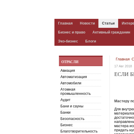
Главная
Новости
Статьи
Интер
Бизнес и право
Активный гражданин
Эко-бизнес
Блоги
Главная
С
ОТРАСЛИ
17 Авг 2018
Авиация
ЕСЛИ 
Автоматизация
Автомобили
Атомная
промышленность
Аудит
Мастеру п
Бани и сауны
Для внутре
Банки
материалов
достаточно
Безопасность
направлени
Бизнес
мастера ис
придать ну
Благотворительность