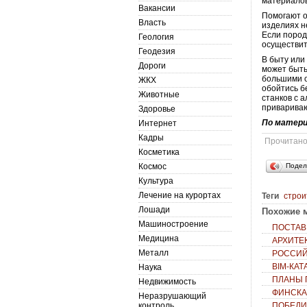
материалов
Вакансии
Помогают о
Власть
изделиях н
Если пород
Геология
осуществит
Геодезия
В быту или
Дороги
может быть
большими о
ЖКХ
обойтись б
Животные
станков с 
привариваю
Здоровье
По матер
Интернет
Кадры
Прочитан
Косметика
Космос
Подел
Культура
Лечение на курортах
Теги
строи
Лошади
Похожие м
Машиностроение
ПОСТАВ
Медицина
АРХИТЕ
Металл
РОССИЙ
ВIМ-КА
Наука
ПЛАНЫ 
Недвижимость
ФИНСКА
Неразрушающий
контроль
ПОБЕДИ