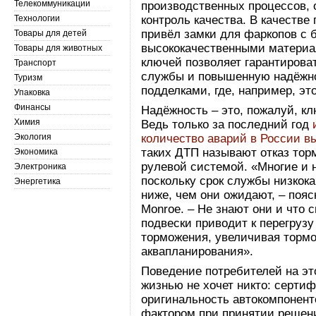
Телекоммуникации
производственных процессов, 
Технологии
контроль качества. В качестве
привёл замки для фаркопов с
Товары для детей
высококачественными материа
Товары для животных
ключей позволяет гарантирова
Транспорт
службы и повышенную надёжно
Туризм
подделками, где, например, эт
Упаковка
Финансы
Надёжность – это, пожалуй, к
Химия
Ведь только за последний год
и
Экология
количество аварий в России в
таких ДТП называют отказ тор
Экономика
рулевой системой. «Многие и н
Электроника
поскольку срок службы низкок
Энергетика
ниже, чем они ожидают, – поя
Monroe. – Не знают они и что 
подвески приводит к перегруз
торможения, увеличивая тормо
аквапланирования».
Поведение потребителей на эт
жизнью не хочет никто: серти
оригинальность автокомпонент
фактором при принятии решени