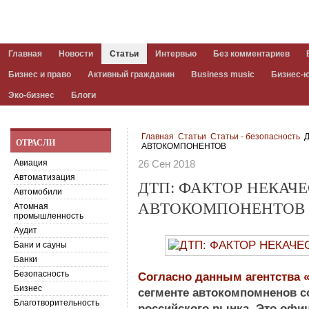
Главная
Новости
Статьи
Интервью
Без комментариев
Бизнес и право
Активный гражданин
Business music
Бизнес-
Эко-бизнес
Блоги
Главная
Статьи
Статьи - безопасность
Д
ОТРАСЛИ
АВТОКОМПОНЕНТОВ
Авиация
26 Сен 2018
Автоматизация
ДТП: ФАКТОР НЕКАЧ
Автомобили
АВТОКОМПОНЕНТОВ
Атомная
промышленность
Аудит
Бани и сауны
Банки
Безопасность
Согласно данным агентства «
Бизнес
сегменте автокомпомненов с
Благотворительность
российского рынка. Это оф