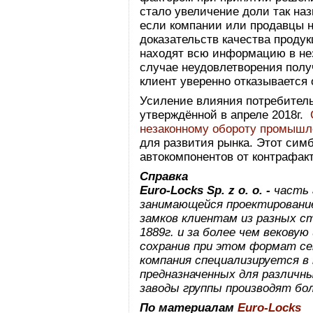
стало увеличение доли так на
если компании или продавцы 
доказательств качества проду
находят всю информацию в не
случае неудовлетворения пол
клиент уверенно отказывается 
Усиление влияния потребитель
утверждённой в апреле 2018г.
незаконному обороту промышл
для развития рынка. Этот сим
автокомпонентов от контрафакт
Справка
Euro-Locks Sp. z o. o. -
часть 
занимающейся проектирование
замков клиентам из разных с
1889г. и за более чем векову
сохранив при этом формат се
компания специализируется в
предназначенных для различн
заводы группы производят бол
По материалам
Euro-Locks