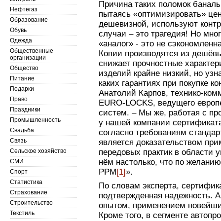
Причина таких поломок баналь
Нефтегаз
пытаясь «оптимизировать» цен
Образование
дешевизной, используют конт
Обувь
случаи – это трагедия! Но мно
Одежда
«аналог» - это не сэкономленн
Общественные
Копии производятся из дешёвы
организации
снижает прочностные характер
Общество
изделий крайне низкий, но узна
Питание
каких гарантиях при покупке ко
Подарки
Анатолий Карпов, технико-ком
Право
EURO-LOCKS, ведущего европ
Праздники
систем. – Мы же, работая с п
Промышленность
у нашей компании сертификат
Свадьба
согласно требованиям стандарт
Связь
является доказательством п
Сельское хозяйство
передовых практик в области 
нём настолько, что по желани
СМИ
РРМ
[1]
».
Спорт
Статистика
По словам эксперта, сертифик
Страхование
подтвержденная надежность. А
Строительство
опытом, применением новейших
Текстиль
Кроме того, в сегменте автоп