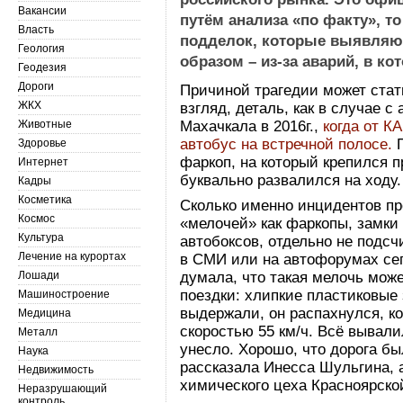
Вакансии
путём анализа «по факту», т
Власть
подделок, которые выявля
Геология
образом – из-за аварий, в к
Геодезия
Дороги
Причиной трагедии может стат
ЖКХ
взгляд, деталь, как в случае с
Животные
Махачкала в 2016г.,
когда от К
автобус на встречной полосе.
П
Здоровье
фаркоп, на который крепился 
Интернет
буквально развалился на ходу.
Кадры
Косметика
Сколько именно инцидентов пр
Космос
«мелочей» как фаркопы, замк
Культура
автобоксов, отдельно не подсч
Лечение на курортах
в СМИ или на автофорумах сег
Лошади
думала, что такая мелочь може
поездки: хлипкие пластиковые
Машиностроение
выдержали, он распахнулся, ко
Медицина
скоростью 55 км/ч. Всё вывали
Металл
унесло. Хорошо, что дорога бы
Наука
рассказала Инесса Шульгина, 
Недвижимость
химического цеха Красноярско
Неразрушающий
контроль