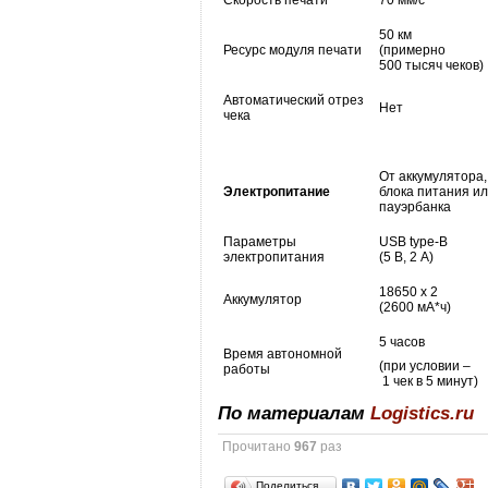
Скорость печати
70 мм/с
50 км
Ресурс модуля печати
(примерно
500 тысяч чеков)
Автоматический отрез
Нет
чека
От аккумулятора,
Электропитание
блока питания и
пауэрбанка
Параметры
USB type-B
электропитания
(5 В, 2 А)
18650 х 2
Аккумулятор
(2600 мА*ч)
5 часов
Время автономной
(при условии –
работы
1 чек в 5 минут)
По материалам
Logistics.ru
Прочитано
967
раз
Поделиться…