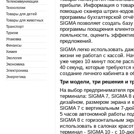
Телекоммуникации
прибыли. Информация о товар
Технологии
помощью сканера штрих-кодов.
Товары для детей
программы бухгалтерской отчё
Товары для животных
SIGMA позволяет создать базу
Транспорт
программы поощрения клиенто
Туризм
лояльности, оценить эффектив
Упаковка
предложений.
Финансы
SIGMA легко использовать даже
Химия
жизни не работал с кассой. Н
Экология
уже через 10 минут после расп
Экономика
40 секунд, которые требуются 
Электроника
создание личного кабинета в о
Энергетика
Три модели, три решения и т
На выбор предпринимателя пре
терминала: SIGMA 7, SIGMA 8 
дизайном, размером экрана и 
SIGMA 7 c вертикальным 7-дю
5 часов автономной работы по
SIGMA 8 с горизонтальным экр
использовать в салонах красо
терминал - SIGMA 10 - с 10-д