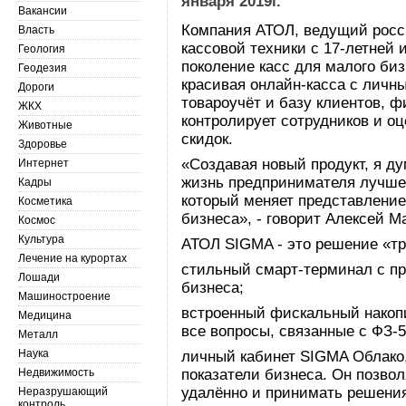
января 2019г.
Вакансии
Компания АТОЛ, ведущий росс
Власть
кассовой техники с 17-летней 
Геология
поколение касс для малого биз
Геодезия
красивая онлайн-касса с личн
Дороги
товароучёт и базу клиентов, 
ЖКХ
контролирует сотрудников и о
Животные
скидок.
Здоровье
«Создавая новый продукт, я ду
Интернет
жизнь предпринимателя лучше.
Кадры
который меняет представление
Косметика
бизнеса», - говорит Алексей М
Космос
Культура
АТОЛ SIGMA - это решение «тр
Лечение на курортах
стильный смарт-терминал с пр
Лошади
бизнеса;
Машиностроение
встроенный фискальный накоп
Медицина
все вопросы, связанные с ФЗ-5
Металл
Наука
личный кабинет SIGMA Облако
Недвижимость
показатели бизнеса. Он позво
удалённо и принимать решения
Неразрушающий
контроль