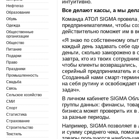
интуитивно.
Нефтегаз
Все делают кассы, а мы дел
Образование
Команда АТОЛ SIGMA провела 
Обувь
предпринимателями, чтобы соз
Одежда
действительно поможет им в в
Общественные
организации
«Я знаю по собственному опыт
Общество
каждый день задавать себе одн
Питание
деньги, сколько заморожено в 
Подарки
завтра, кто из твоих сотрудник
Право
чтобы клиенты возвращались, 
Праздники
серийный предприниматель и 
Промышленность
Созданный нами смарт-термина
Свадьба
на себя рутину и освобождает
Связь
задач».
Сельское хозяйство
В личном кабинете SIGMA Обл
СМИ
группы данных: финансы, това
Спорт
бизнеса может проверить их в
Статистика
за разные периоды.
Страхование
Например, SIGMA позволяет в
Строительство
и сумму среднего чека, помогае
Текстиль
товары пользуются наибольше