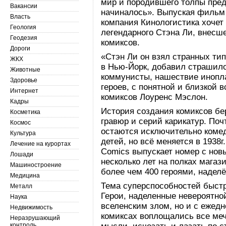
мир и породившего толпы пред
Вакансии
начиналось». Выпуская фильм 
Власть
компания Кинологистика хочет 
Геология
легендарного Стэна Ли, внесш
Геодезия
комиксов.
Дороги
«Стэн Ли он взял странных ти
ЖКХ
в Нью-Йорк, добавил страшило
Животные
коммунисты, нашествие инопла
Здоровье
героев, с понятной и близкой 
Интернет
комиксов Лоуренс Мэслон.
Кадры
История создания комиксов бер
Косметика
гравюр и серий карикатур. Поч
Космос
остаются исключительно коме
Культура
детей, но всё меняется в 1938г
Лечение на курортах
Comics выпускает номер с нов
Лошади
несколько лет на полках мага
Машиностроение
более чем 400 героями, надел
Медицина
Тема суперспособностей быстр
Металл
Герои, наделенные невероятной
Наука
вселенским злом, но и с еже
Недвижимость
комиксах воплощались все меч
Неразрушающий
контроль