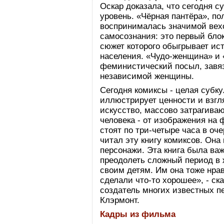
Оскар доказала, что сегодня с
уровень. «Чёрная пантёра», по
воспринималась значимой вех
самосознания: это первый блок
сюжет которого обыгрывает ис
населения. «Чудо-женщина» и
феминистический посыл, завя
независимой женщины.
Сегодня комиксы - целая субку
иллюстрирует ценности и взгл
искусство, массово затрагива
человека - от изображения на
стоят по три-четыре часа в оч
читал эту книгу комиксов. Она
персонажи. Эта книга была важ
преодолеть сложный период в 
своим детям. Им она тоже нрав
сделали что-то хорошее», - ск
создатель многих известных 
Клэрмонт.
Кадры из фильма