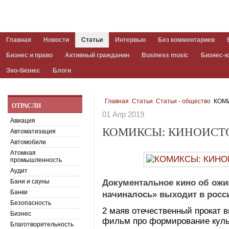
Главная
Новости
Статьи
Интервью
Без комментариев
Бизнес и право
Активный гражданин
Business music
Бизнес-
Эко-бизнес
Блоги
Главная
Статьи
Статьи - общество
КОМИ
ОТРАСЛИ
01 Апр 2019
Авиация
КОМИКСЫ: КИНОИСТО
Автоматизация
Автомобили
Атомная
промышленность
Аудит
Бани и сауны
Документальное кино об ожи
Банки
начиналось» выходит в росси
Безопасность
2 маяв отечественный прокат
Бизнес
фильм про формирование куль
Благотворительность