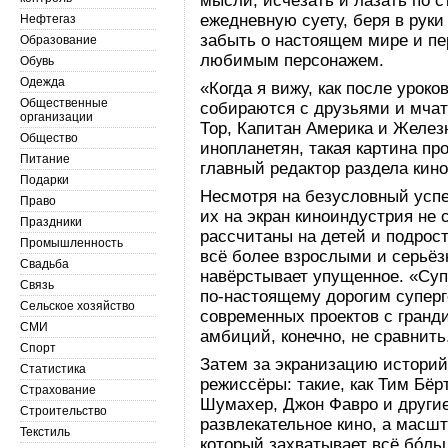
мысли, исчезать и лазать по с
ежедневную суету, беря в руки
Нефтегаз
забыть о настоящем мире и п
Образование
любимым персонажем.
Обувь
Одежда
«Когда я вижу, как после урок
Общественные
собираются с друзьями и мчатс
организации
Тор, Капитан Америка и Желе
Общество
инопланетян, такая картина про
Питание
главный редактор раздела кин
Подарки
Несмотря на безусловный успе
Право
их на экран киноиндустрия н
Праздники
рассчитаны на детей и подрост
Промышленность
всё более взрослыми и серьёз
Свадьба
навёрстывает упущенное. «Су
Связь
по-настоящему дорогим супер
Сельское хозяйство
современных проектов с гран
СМИ
амбиций, конечно, не сравнить
Спорт
Затем за экранизацию историй
Статистика
режиссёры: такие, как Тим Бё
Страхование
Шумахер, Джон Фавро и другие
Строительство
развлекательное кино, а масш
Текстиль
который захватывает всё бóль