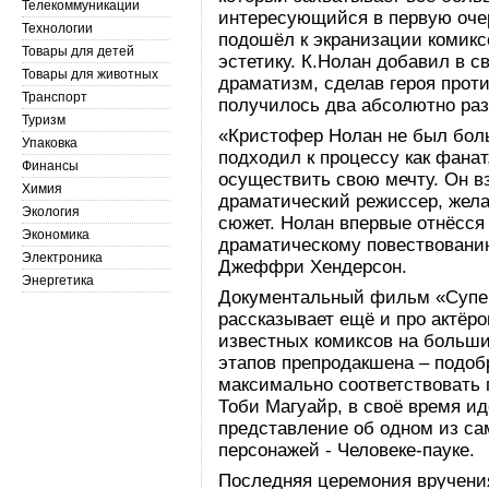
Телекоммуникации
интересующийся в первую оче
Технологии
подошёл к экранизации комикс
Товары для детей
эстетику. К.Нолан добавил в
Товары для животных
драматизм, сделав героя прот
Транспорт
получилось два абсолютно ра
Туризм
«Кристофер Нолан не был боль
Упаковка
подходил к процессу как фана
Финансы
осуществить свою мечту. Он вз
Химия
драматический режиссер, жел
Экология
сюжет. Нолан впервые отнёсся 
Экономика
драматическому повествованию
Электроника
Джеффри Хендерсон.
Энергетика
Документальный фильм «Супер
рассказывает ещё и про актёро
известных комиксов на больши
этапов препродакшена – подобр
максимально соответствовать 
Тоби Магуайр, в своё время и
представление об одном из са
персонажей - Человеке-пауке.
Последняя церемония вручени