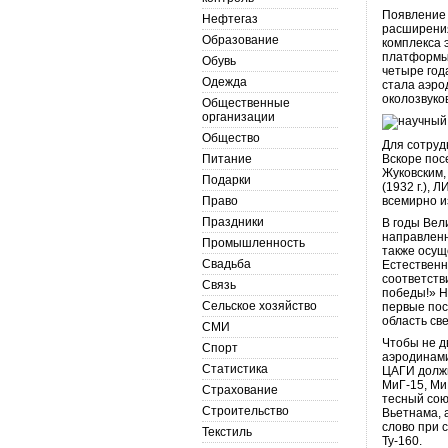
Появление 
Нефтегаз
расширения
Образование
комплекса 
платформы 
Обувь
четыре год
Одежда
стала аэро
околозвуко
Общественные
организации
Общество
Для сотруд
Питание
Вскоре пос
Жуковским,
Подарки
(1932 г.), 
Право
всемирно и
Праздники
В годы Вел
направленн
Промышленность
также осущ
Свадьба
Естественн
соответств
Связь
победы!» Н
Сельское хозяйство
первые пос
область св
СМИ
Чтобы не д
Спорт
аэродинами
Статистика
ЦАГИ должн
МиГ-15, Ми
Страхование
тесный сою
Строительство
Вьетнама, 
слово при 
Текстиль
Ту-160.