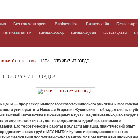
вью
Без комментариев
Business live
Бизнес-хайп
Бизнес-арт
Business music
Бизнес-юмор
Бизнес-кухня
Бизнес-дети
Б
татьи
Статьи - наука
ЦАГИ – ЭТО ЗВУЧИТ ГОРДО!
 ЭТО ЗВУЧИТ ГОРДО!
ь ЦАГИ — профессор Императорского технического училища и Московско
венного университета Николай Егорович Жуковский — обладал очень глу
 в высшей математике и инженерных науках. Неудивительно, что вокруг 
сплотился коллектив студентов, одержимых идеей практического
вания. Его теоретические работы в области авиации, практический опыт
эродинамических труб в МГУ, ИМТУ и Кучино и проводившиеся в этих
иях исследования послужили фундаментом для развития авиационной на