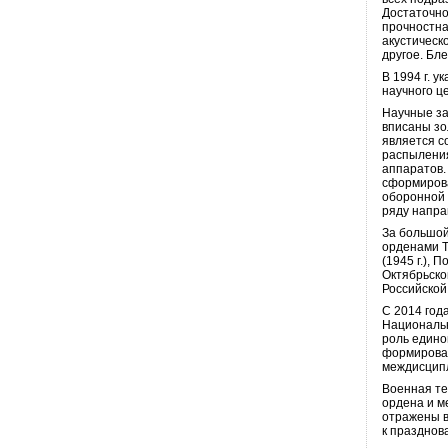
Достаточно
прочностна
акустическ
другое. Бл
В 1994 г. 
научного ц
Научные за
вписаны зо
является с
распыления
аппаратов.
сформирова
оборонной 
ряду напра
За большой
орденами Т
(1945 г.),
Октябрьско
Российской
С 2014 год
Национальн
роль едино
формирован
междисципл
Военная те
ордена и м
отражены в
к празднов