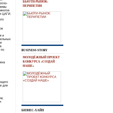
БЬЮТИ-РЫНОК:
епло-
ПЕРИПЕТИИ
блемы
 многое
я ЦАГИ.
ого
ов
я и
тельных
ми
са
 по
BUSINESS STORY
МОЛОДЁЖНЫЙ ПРОЕКТ
КОНКУРСА «СОЗДАЙ
нина
НАШЕ»
яющего
е для
ем,
и
БИЗНЕС-ХАЙП