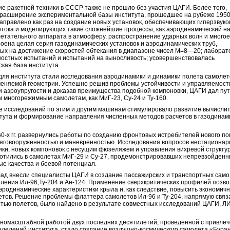
е ракетной техники в СССР также не прошло без участия ЦАГИ. Более того,
расширение экспериментальной базы института, прошедшее на рубеже 195
о направлено как раз на создание новых установок, обеспечивающих гиперзвук
отока и моделирующих такие сложнейшие процессы, как аэродинамический н
летательного аппарата в атмосферу, распространение ударных волн и многое
оена целая серия газодинамических установок и аэродинамических труб,
ых на достижение скоростей обтекания в диапазоне чисел М=8—20; лаборат
остных испытаний и испытаний на выносливость; усовершенствовалась
ская база института.
ля института стали исследования аэродинамики и динамики полета самолет
еняемой геометрии. Успешно решив проблемы устойчивости и управляемост
и аэроупругости и доказав преимущества подобной компоновки, ЦАГИ дал пут
м многорежимным самолетам, как МиГ-23, Су-24 и Ту-160.
 исследований по этим и другим машинам стимулировало развитие вычисли
тута и формирование направления численных методов расчетов в газодинам
60-х гг. развернулись работы по созданию фронтовых истребителей нового п
тяговооруженностью и маневренностью. Исследования вопросов нестациона
ки, новых компоновок с несущим фюзеляжем и управления вихревой структу
отились в самолетах МиГ-29 и Су-27, продемонстрировавших непревзойден
е качества и боевой потенциал.
ад внесли специалисты ЦАГИ в создание пассажирских и транспортных сам
оления Ил-96,Ту-204 и Ан-124. Применение сверхкритических профилей позв
эродинамические характеристики крыла и, как следствие, повысить экономич
етов. Решение проблемы флаттера самолетов Ил-96 и Ту-204, напрямую связ
тью полетов, было найдено в результате совместных исследований ЦАГИ, Л
номасштабной работой двух последних десятилетий, проведенной с привле
зделений института, стало создание воздушно-космического самолета «Буран