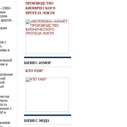
ПРОИЗВОДСТВО
БИОНИЧЕСКОГО
0–1960-
овые
ПРОТЕЗА ЛОКТЯ
агрев
 другое.
ории
ов с
и,
евку в
тельной
БИЗНЕС-ЮМОР
ике и
КТО ТАМ?
околения
рной
рой
ные
олетов
олило
ность
анное с
ИИ и
БИЗНЕС-МОДА
чением
».