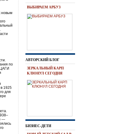
ВЫБИРАЕМ АРБУЗ
к новым
ого
ральный
.
ласти
АВТОРСКИЙ БЛОГ
сти.
ания по
ЗЕРКАЛЬНЫЙ КАРП
 ЦАГИ
я
КЛЮНУЛ СЕГОДНЯ
а
 в 1925
го для
мере
ета.
1938–
е —
рялись
БИЗНЕС-ДЕТИ
ого