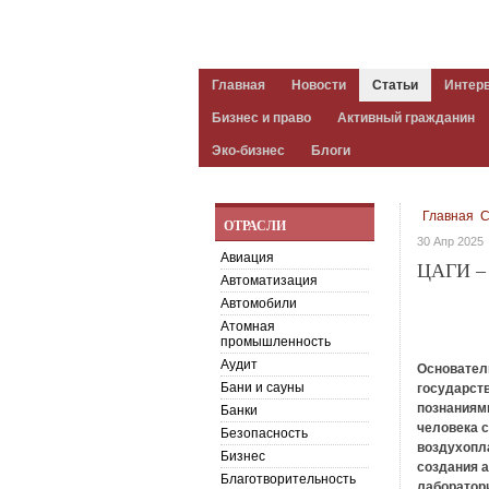
Главная
Новости
Статьи
Интер
Бизнес и право
Активный гражданин
Эко-бизнес
Блоги
Главная
С
ОТРАСЛИ
30 Апр 2025
Авиация
ЦАГИ –
Автоматизация
Автомобили
Атомная
промышленность
Аудит
Основател
Бани и сауны
государст
познаниями
Банки
человека 
Безопасность
воздухопла
Бизнес
создания а
Благотворительность
лаборатор