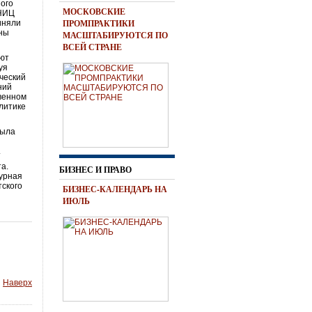
ного
МОСКОВСКИЕ
 НИЦ
ПРОМПРАКТИКИ
иняли
ены
МАСШТАБИРУЮТСЯ ПО
ВСЕЙ СТРАНЕ
ают
уя
ческий
ний
твенном
литике
была
.
а.
БИЗНЕС И ПРАВО
турная
тского
БИЗНЕС-КАЛЕНДАРЬ НА
ИЮЛЬ
Наверх