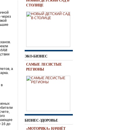
НОВЫЙ ДЕТСКИЙ САД В
СТОЛИЦЕ
ачной
е через
вкой
льшие
ханов.
рекли
 ВИАМ
дствии
ЭКО-БИЗНЕС
САМЫЕ ЛЕСИСТЫЕ
летов, а
РЕГИОНЫ
арка.
 в
ученых
ребители
счете,
ого
ешающее
БИЗНЕС-ЗДОРОВЬЕ
-16 до
«МОТОРИКА» НАЧНЁТ