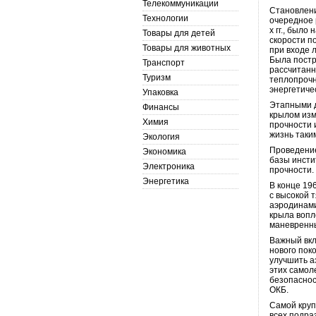
Телекоммуникации
Становлени
Технологии
очередное 
х гг., был
Товары для детей
скорости п
Товары для животных
при входе 
Была постр
Транспорт
рассчитанн
Туризм
теплопрочн
энергетиче
Упаковка
Этапными д
Финансы
крылом изм
Химия
прочности 
жизнь таки
Экология
Проведение
Экономика
базы инсти
Электроника
прочности.
Энергетика
В конце 19
с высокой 
аэродинами
крыла вопл
маневренны
Важный вкл
нового пок
улучшить а
этих самол
безопаснос
ОКБ.
Самой круп
всех подра