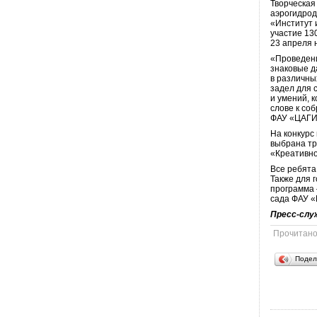
Творческая
аэрогидрод
«Институт 
участие 13
23 апреля 
«Проведени
знаковые д
в различны
задел для 
и умений, 
слове к со
ФАУ «ЦАГИ
На конкурс
выбрана тр
«Креативно
Все ребята
Также для 
программа 
сада ФАУ «
Пресс-слу
Прочитан
Подел