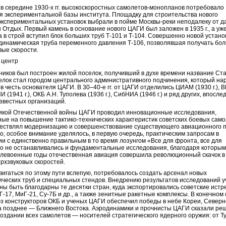
в середине 1930-х гг. высокоскоростных самолетов-монопланов потребовало
 экспериментальной базы института. Площадку для строительства нового
экспериментальных установок выбрали в пойме Москвы-реки неподалеку от д
Отдых. Первый камень в основание нового ЦАГИ был заложен в 1935 г., а уж
а в строй вступил блок больших труб Т-101 и Т-104. Совершенно новой устано
динамическая труба переменного давления Т-106, позволявшая получать бо
вые скорости.
ников был построен жилой поселок, получивший в духе времени название Ста
елок стал городом центрального административного подчинения, который на
 в честь основателя ЦАГИ. В 30–40-е гг. от ЦАГИ отделились ЦИАМ (1930 г.),
ЛИИ (1941 г.), ОКБ А.Н. Туполева (1936 г.), СибНИА (1946 г.) и ряд других, впосле
звестных организаций.
икой Отечественной войны ЦАГИ проводил инновационные исследования,
ые на повышение тактико-технических характеристик советских боевых само
ествлял модернизацию и совершенствование существующего авиационного п
о, особое внимание уделялось, в первую очередь, практическим запросам в
ии с единственно правильным в то время лозунгом «Все для фронта, все для
о не останавливались и фундаментальные исследования, благодаря которым
левоенные годы отечественная авиация совершила революционный скачок в
ерхзвуковых скоростей.
вигаться по этому пути вслепую, потребовалось создать арсенал новых
ческих труб и специальных стендов. Внедрению результатов исследований 
ы быть благодарны те десятки стран, куда экспортировались советские ист
Г-17, МиГ-21, Су-7Б и др., а также зенитные ракетные комплексы. В конечном 
з конструкторов ОКБ и ученых ЦАГИ обеспечил победы в небе Кореи, Северн
а позднее — Ближнего Востока. Аэродинамики и прочнисты ЦАГИ сказали р
создании всех самолетов — носителей стратегического ядерного оружия: от Ту