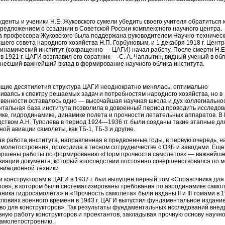
студенты и ученики Н.Е. Жуковского сумели убедить своего учителя обратиться 
предложением о создании в Советской России комплексного научного центра.
 профессора Жуковского была поддержана руководителем Научно-техническ
шего совета народного хозяйства Н.П. Горбуновым, и 1 декабря 1918 г. Цент
инамический институт (сокращенно — ЦАГИ) начал работу. После смерти Н.Е
 в 1921 г. ЦАГИ возглавил его соратник — С. А. Чаплыгин, видный ученый в об
внесший важнейший вклад в формирование научного облика института.
щие десятилетия структура ЦАГИ неоднократно менялась, оптимально
иваясь к спектру решаемых задач и потребностям народного хозяйства, но в
венности оставалось одно — высочайшая научная школа и дух коллегиально
тальная база института позволила в довоенный период проводить исследов
ке, гидродинамике, динамике полета и прочности летательных аппаратов. В
дством А.Н. Туполева в период 1924—1936 гг. были созданы такие этапные дл
ной авиации самолеты, как ТБ-1, ТБ-3 и другие.
я работа института, направленная в предвоенные годы, в первую очередь, н
амолетостроения, проходила в тесном сотрудничестве с ОКБ и заводами. Еще
вершены работы по формированию «Норм прочности самолетов» — важнейше
виации документа, который впоследствии постоянно совершенствовался по 
виационной техники.
 конструкторам в ЦАГИ в 1937 г. был выпущен первый том «Справочника для
ров», в котором были систематизированы требования по аэродинамике самол
ника гидросамолета» и «Прочность самолета» были изданы II и III томами в 
 условиях военного времени в 1943 г. ЦАГИ выпустил фундаментальное издани
во для конструкторов». Так результаты фундаментальных исследований внед
вную работу конструкторов и проектантов, закладывая прочную основу научн
самолетостроению.