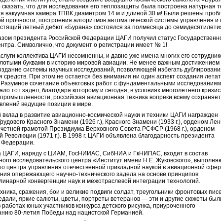
 сказать, что для исследования его теплозащиты была построена натурная т
я вакуумная камера ТПВК диаметром 14 м и длиной 30 м! Были решены про
ой прочности, построения алгоритмов автоматической системы управления и
естящий летный дебют «Бурана» состоялся за полмесяца до семидесятилети
указом президента Российской Федерации ЦАГИ получил статус Государственн
ентра. Символично, что документ о регистрации имеет № 1!
слуги коллектива ЦАГИ несомненны, и давно уже имена многих его сотрудник
лотыми буквами в историю мировой авиации. Не менее важным достижением
оздание системы научных исследований, позволяющей избегать дублировани
 средств. При этом не остается без внимания ни один аспект создания лета
 Разумное сочетание объектовых работ с фундаментальными исследования
ло тот задел, благодаря которому и сегодня, в условиях многолетнего кризи
промышленности, российская авиационная техника вопреки всему сохраняет
влений ведущие позиции в мире.
 вклад в развитие авиационно-космической науки и техники ЦАГИ награжден
рудового Красного Знамени (1926 г.), Красного Знамени (1933 г.), орденом Ле
 Почетной грамотой Президиума Верховного Совета РСФСР (1968 г.), орденом
й Революции (1971 г.). В 1998 г. ЦАГИ объявлена благодарность президента
 Федерации.
а ЦАГИ, наряду с ЦИАМ, ГосНИИАС, СибНИА и ГкНИПАС, входит в состав
ого исследовательского центра «Институт имени Н.Е. Жуковского», выполн
го центра управления отечественной прикладной наукой в авиационной сфер
ия опережающего научно-технического задела на основе принципов
инарной конвергенции наук и межотраслевой интеграции технологий.
хника, сражения, бои и великие подвиги солдат, треугольники фронтовых пис
едали, яркие салюты, цветы, портреты ветеранов — эти и другие сюжеты был
 работах юных участников конкурса детского рисунка, приуроченного
анию 80-летия Победы над нацистской Германией.