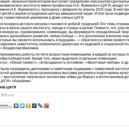
 акция, организатором которой выступает управление персоналом Централь
инамического института имени профессора Н.Е. Жуковского (ЦАГИ, входит в
имени Н.Е. Жуковского»), проходила с февраля по апрель 2025 года. В ней пр
0 детей и внуков сотрудников центра авиационной науки. Итоги были подвед
на торжественной церемонии в Доме учёных ЦАГИ.
е конкурса детского рисунка становится доброй традицией. Его темы отраж
аты в жизни нашего института, города и страны в целом. Помните, что, участв
х конкурсах, соревнованиях, олимпиадах, вы формируете определённый твор
своего дальнейшего развития, любая победа — это дополнение в копилку зна
которые вы сможете использовать в будущем», — обратился в своём приветс
бравшимся заместитель генерального директора по кадровой и социальной по
» Владислав Максимов.
 принимались работы по пяти возрастным номинациям, в каждой из которых 
ойка победителей. Кроме того, жюри выделило отдельные номинации:
сть», «Юный танкист», «Благодарность потомков», «Фронтовая любовь» и др
 были награждены дипломами и памятными подарками с символикой институт
гостей церемонии была организована выставка рисунков и подготовлена куль
— выступление творческого коллектива «Иван да Марья» и воспитанников де
ЦАГИ» «Кораблик».
жба ЦАГИ
о
915
раз
иться…