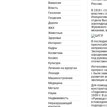
Вакансии
России.
Власть
В 1918 г. 
Геология
властям с 
Инициатива
Геодезия
отдела Выс
Дороги
аэрогидрод
Жуковского
ЖКХ
механики, 
Животные
Здоровье
В последую
Интернет
приспосабл
Кадры
неприкосно
Эксперимен
Косметика
аэродинами
Космос
под руково
отечествен
Культура
Интенсивна
Лечение на курортах
прогресс с
Лошади
г. были за
развития а
Машиностроение
эволюции а
Медицина
Для помощи
Металл
конструкто
«Гидромеха
Наука
1939 гг. В
Недвижимость
«Руководст
в повседне
Неразрушающий
подхода к 
контроль