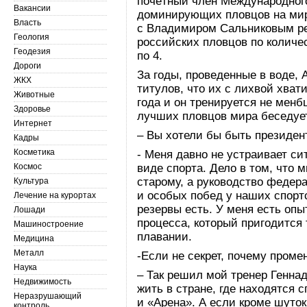
почётный член Международного
Вакансии
доминирующих пловцов на миро
Власть
с Владимиром Сальниковым ре
Геология
российских пловцов по количе
Геодезия
по 4.
Дороги
За годы, проведенные в воде, 
ЖКХ
титулов, что их с лихвой хват
Животные
года и он тренируется не мен
Здоровье
лучших пловцов мира беседует
Интернет
– Вы хотели бы быть президе
Кадры
Косметика
- Меня давно не устраивает с
Космос
виде спорта. Дело в том, что 
старому, а руководство федер
Культура
и особых побед у наших спорт
Лечение на курортах
резервы есть. У меня есть опы
Лошади
процесса, который пригодится 
Машиностроение
плавании.
Медицина
Металл
-Если не секрет, почему пром
Наука
– Так решил мой тренер Генна
Недвижимость
жить в стране, где находятся
Неразрушающий
и «Арена». А если кроме шуто
контроль