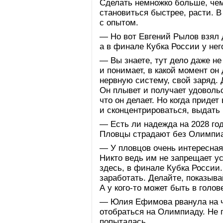
Сделать немножко больше, чем
становиться быстрее, расти. В
с опытом.
— Но вот Евгений Рылов взял 
а в финале Кубка России у нег
— Вы знаете, тут дело даже не
и понимает, в какой момент он
нервную систему, свой заряд. 
Он плывет и получает удовольс
что он делает. Но когда придет
и сконцентрироваться, выдать 
— Есть ли надежда на 2028 го
Пловцы страдают без Олимпиа
— У пловцов очень интересная
Никто ведь им не запрещает у
здесь, в финале Кубка Росси
заработать. Делайте, показыва
А у кого-то может быть в голо
— Юлия Ефимова рванула на ч
отобраться на Олимпиаду. Не 
попыталась.