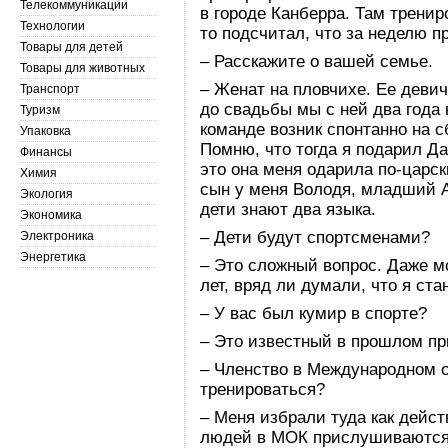
Телекоммуникации
в городе Канберра. Там тренир
Технологии
то подсчитал, что за неделю п
Товары для детей
– Расскажите о вашей семье.
Товары для животных
– Женат на пловчихе. Ее дев
Транспорт
до свадьбы мы с ней два года
Туризм
команде возник спонтанно на 
Упаковка
Помню, что тогда я подарил Д
Финансы
это она меня одарила по-царс
Химия
сын у меня Володя, младший А
Экология
дети знают два языка.
Экономика
– Дети будут спортсменами?
Электроника
Энергетика
– Это сложный вопрос. Даже м
лет, вряд ли думали, что я ст
– У вас был кумир в спорте?
– Это известный в прошлом пр
– Членство в Международном 
тренироваться?
– Меня избрали туда как дейс
людей в МОК прислушиваются.