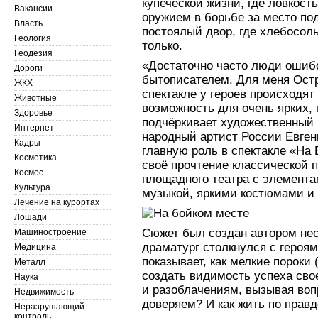
купеческой жизни, где ловкост
Вакансии
оружием в борьбе за место по
Власть
постоялый двор, где хлебосол
Геология
только.
Геодезия
«Достаточно часто люди ошиб
Дороги
бытописателем. Для меня Остр
ЖКХ
спектакле у героев происходят
Животные
возможность для очень ярких,
Здоровье
подчёркивает художественный 
Интернет
народный артист России Евген
Кадры
главную роль в спектакле «На
Косметика
своё прочтение классической п
Космос
площадного театра с элемент
Культура
музыкой, яркими костюмами и
Лечение на курортах
Лошади
Сюжет был создан автором нес
Машиностроение
драматург столкнулся с героя
Медицина
показывает, как мелкие пороки
Металл
создать видимость успеха сво
Наука
и разоблачениям, вызывая во
Недвижимость
доверяем? И как жить по прав
Неразрушающий
контроль