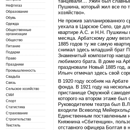
танцевали… Ужин был славный;
Нефтегаз
Пушкина, который жил все по т
Образование
хозяйство».
Обувь
Не прожив запланированного с
Одежда
уехала в Царское Село, где дл
Общественные
квартире А.С. и Н.Н. Пушкины
организации
месяца. Арбатскому дому везл
Общество
1885 годов ту же самую квартир
Питание
снимал здесь младший брат П
Подарки
Знаменитый композитор наездо
Право
любимого брата. В доме на Ар
Праздники
праздновали Новый 1885 год, а 
Промышленность
Ильич отмечал здесь свой сор
Свадьба
В 1920 году особняк на Арбат
Связь
фонда. В 1921 году на нескол
Сельское хозяйство
пристанище Окружной самодея
СМИ
которого на втором этаже был 
Спорт
Руководителем театра был В.Л
Статистика
входили Всеволод Мейерхольд
Страхование
Единственным поставленным на
Строительство
Княжнина «Сбитенщик», польз
Текстиль
отставного офицера Болтая в н