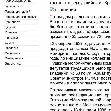
Телекоммуникации
только что вернувшийся из Кр
Технологии
Товары для детей
Потом дом разделили на жилы
Товары для животных
В частности, знаменитая пушк
Транспорт
5». Высокие потолки позволили
Туризм
разместить здесь четыре семьи
Упаковка
проживало 33 семьи из 72 чело
Финансы
Химия
12 февраля 1937 года усилия
председательством М.А. Цявло
Экология
мемориальная доска скульптор
Экономика
года, по инициативе коллектив
Электроника
Пушкина Исполнительным комит
Энергетика
депутатов трудящихся было пр
владении № 53 по ул. Арбат пу
Совет Министров РСФСР пост
Арбате» в список памятников г
Сотрудниками московского пуш
огромная реставрационная, ор
Открытие «Мемориальной квар
единственного в Москве музе
состоялось 18 февраля 1986 го