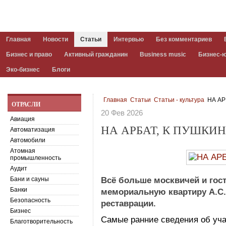
Главная
Новости
Статьи
Интервью
Без комментариев
Бизнес и право
Активный гражданин
Business music
Бизнес-
Эко-бизнес
Блоги
Главная
Статьи
Статьи - культура
НА АР
ОТРАСЛИ
20 Фев 2026
Авиация
НА АРБАТ, К ПУШКИН
Автоматизация
Автомобили
Атомная
промышленность
Аудит
Бани и сауны
Всё больше москвичей и гос
Банки
мемориальную квартиру А.С.
Безопасность
реставрации.
Бизнес
Самые ранние сведения об учас
Благотворительность