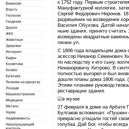
к 1752 году. Первым строителе
Вакансии
Мануфактурной коллегии, зате
Власть
Сергей Федорович Неронов. 18
Геология
разрешение на возведение хор
Геодезия
Василия Обухова. Датой нача
Дороги
ныне здания, принято считать 
ЖКХ
возведены квадратные каменны
Животные
линии ул.
Здоровье
С 1806 года владельцем дома 
Интернет
асессор Никанор Семенович Хи
Кадры
по наследству к его сыну, кол
Косметика
Никаноровичу Хитрово. В сент
Космос
полностью выгорел и был вновь
Культура
дошли планы дома 1806 года. 
Лечение на курортах
Этими планами руководствовал
Лошади
реставрации здания.
Машиностроение
Медицина
Металл
27 февраля в доме на Арбате 
Булгаков вспоминал: «Пушкин с
Наука
прекрасно угощали гостей свои
Недвижимость
голубка. Дай Бог, чтобы всегд
Неразрушающий
контроль