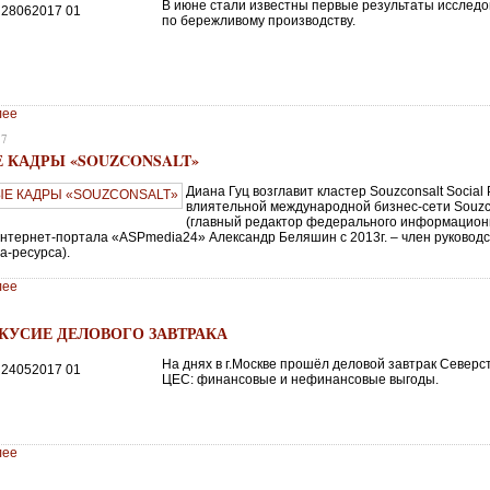
В июне стали известны первые результаты исслед
по бережливому производству.
лее
17
 КАДРЫ «SOUZCONSALT»
Диана Гуц возглавит кластер Souzconsalt Social 
влиятельной международной бизнес-сети Souzc
(главный редактор федерального информацион
интернет-портала «ASPmedia24» Александр Беляшин с 2013г. – член руковод
а-ресурса).
лее
7
КУСИЕ ДЕЛОВОГО ЗАВТРАКА
На днях в г.Москве прошёл деловой завтрак Северс
ЦЕС: финансовые и нефинансовые выгоды.
лее
7