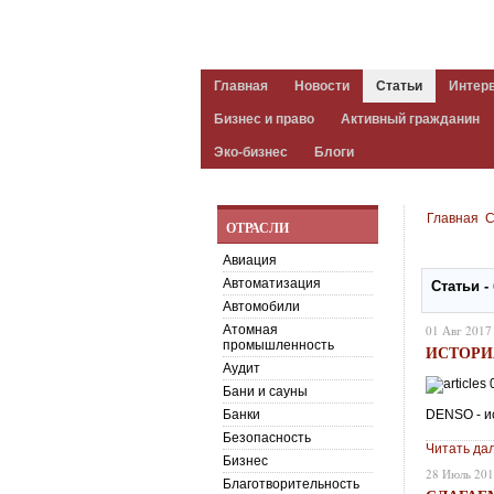
Главная
Новости
Статьи
Интер
Бизнес и право
Активный гражданин
Эко-бизнес
Блоги
Главная
С
ОТРАСЛИ
Авиация
Автоматизация
Статьи -
Автомобили
Атомная
01 Авг 2017
промышленность
ИСТОРИ
Аудит
Бани и сауны
Банки
DENSO - и
Безопасность
Читать да
Бизнес
28 Июль 20
Благотворительность