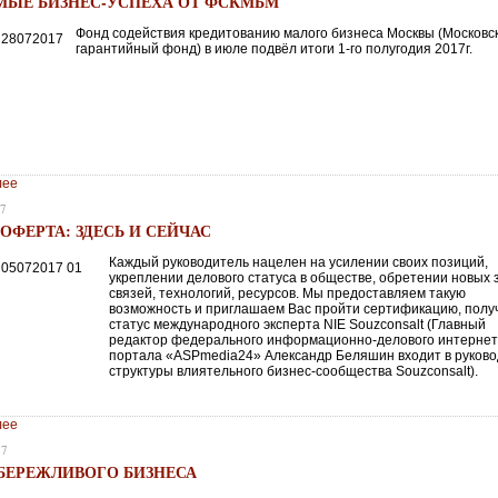
МЫЕ БИЗНЕС-УСПЕХА ОТ ФСКМБМ
Фонд содействия кредитованию малого бизнеса Москвы (Московс
гарантийный фонд) в июле подвёл итоги 1-го полугодия 2017г.
лее
17
ОФЕРТА: ЗДЕСЬ И СЕЙЧАС
Каждый руководитель нацелен на усилении своих позиций,
укреплении делового статуса в обществе, обретении новых 
связей, технологий, ресурсов. Мы предоставляем такую
возможность и приглашаем Вас пройти сертификацию, полу
статус международного эксперта NIE Souzconsalt (Главный
редактор федерального информационно-делового интернет
портала «ASPmedia24» Александр Беляшин входит в руков
структуры влиятельного бизнес-сообщества Souzconsalt).
лее
17
БЕРЕЖЛИВОГО БИЗНЕСА