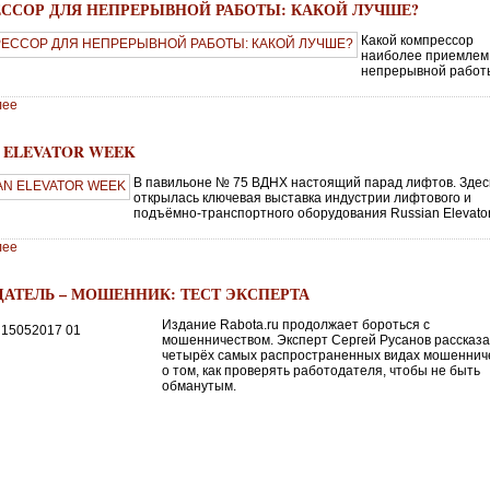
ССОР ДЛЯ НЕПРЕРЫВНОЙ РАБОТЫ: КАКОЙ ЛУЧШЕ?
Какой компрессор
наиболее приемлем
непрерывной работ
лее
7
N ELEVATOR WEEK
В павильоне № 75 ВДНХ настоящий парад лифтов. Здес
открылась ключевая выставка индустрии лифтового и
подъёмно-транспортного оборудования Russian Elevato
лее
7
ДАТЕЛЬ – МОШЕННИК: ТЕСТ ЭКСПЕРТА
Издание Rabota.ru продолжает бороться с
мошенничеством. Эксперт Сергей Русанов рассказа
четырёх самых распространенных видах мошеннич
о том, как проверять работодателя, чтобы не быть
обманутым.