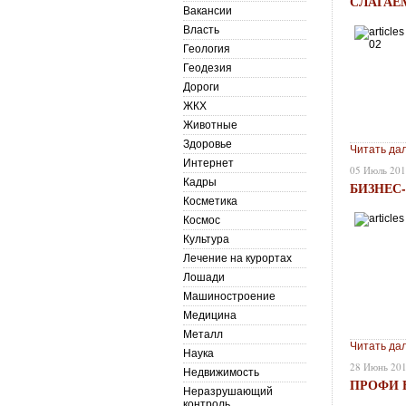
СЛАГАЕ
Вакансии
Власть
Геология
Геодезия
Дороги
ЖКХ
Животные
Здоровье
Читать да
Интернет
05 Июль 20
Кадры
БИЗНЕС-
Косметика
Космос
Культура
Лечение на курортах
Лошади
Машиностроение
Медицина
Металл
Читать да
Наука
28 Июнь 20
Недвижимость
ПРОФИ 
Неразрушающий
контроль