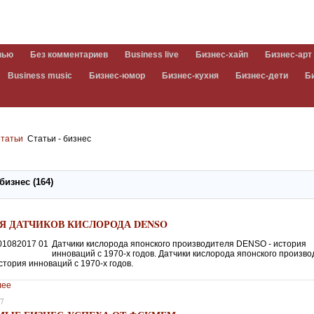
вью
Без комментариев
Business live
Бизнес-хайп
Бизнес-арт
Business music
Бизнес-юмор
Бизнес-кухня
Бизнес-дети
Б
татьи
Статьи - бизнес
 бизнес (164)
Я ДАТЧИКОВ КИСЛОРОДА DENSO
Датчики кислорода японского производителя DENSO - история
инноваций с 1970-х годов. Датчики кислорода японского произв
стория инноваций с 1970-х годов.
лее
17