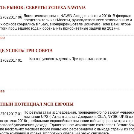
АТЬ РЫНОК: СЕКРЕТЫ УСПЕХА NAWINIA
Логистическая семья NAWINIA подвела итоги 2016г. В феврале
представители из г.Москвы, руководители всех региональных и
 офисов собрались в г.Баку, в конференц-отеле Boulevard Hotel Baku, чтобы
итоги прошедшего года и обозначить приоритетные задачи на 2017-й.
лее
ДЕ УСПЕТЬ: ТРИ СОВЕТА
Как всё успевать делать. Три простых совета.
лее
ТНЫЙ ПОТЕНЦИАЛ МСП ЕВРОПЫ
По результатам исследования, проведённого по заказу курьерс
компании UPS (г.Атланта, штат Джорджия, США, NYSE: UPS) во
 кварталах 2016г., небольшие европейские компании всё чаще рассматривают
ак способ увеличения дохода. Единственное исключение составляет Великобр
ение нескольких месяцев после июньского референдума о выходе страны из со
ность компаний в успехе экспортных операций резко снизилась.