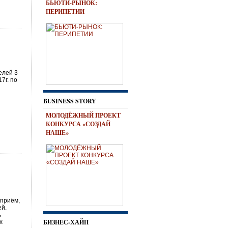
БЬЮТИ-РЫНОК:
ПЕРИПЕТИИ
елей 3
7г. по
BUSINESS STORY
МОЛОДЁЖНЫЙ ПРОЕКТ
КОНКУРСА «СОЗДАЙ
НАШЕ»
приём,
ей.
ь
БИЗНЕС-ХАЙП
х