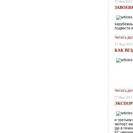
27 Фев 2017
ЗАВОЕВ
зарубежных
подвести 
Читать да
17 Фев 2017
КАК ВЕЗ
Читать да
27 Янв 2017
ЭКСПОР
и третьем
экспорт к
где в теч
ЕС уверен