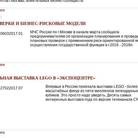
нтов г.Москвы, влиятельных бизнес-сообществ.
лее
17
ВЕРКИ И БИЗНЕС-РИСКОВЫЕ МОДЕЛИ
МЧС России по г.Москве в начале марта сообщила
предпринимателям об организации планирования и провед
плановых проверок с применением риск-ориентированной 
осуществления государственной функции в г.2016 - 2018гг.
лее
ЬНАЯ ВЫСТАВКА LEGO В «ЭКСПОЦЕНТРЕ»
Впервые в Россию приехала выставка LEGO - более
масштабных фигур из пяти миллионов легендарны
кубиков. Это просто надо увидеть. Десять самых
интересных выставок года по версии телеканала C
лее