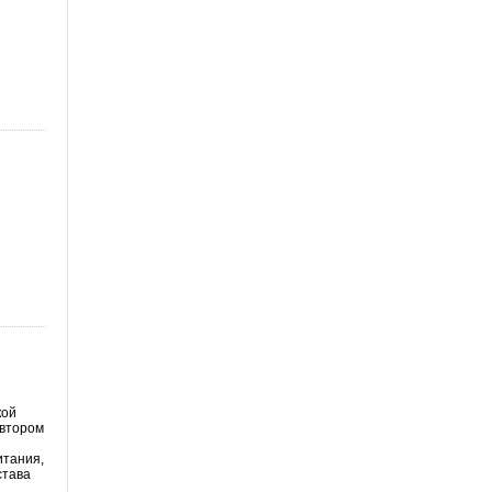
кой
 втором
итания,
става