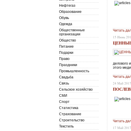
Нефтегаз
Образование
Обувь
Одежда
Общественные
Читать да
организации
15 Июнь 20
Общество
ЦЕННЫЕ
Питание
Подарки
Право
делового 
Праздники
этого меди
Промышленность
Читать да
Свадьба
24 Май 201
Связь
ПОСЛЕВ
Сельское хозяйство
СМИ
Спорт
Статистика
Страхование
Строительство
Читать да
Текстиль
17 Май 201