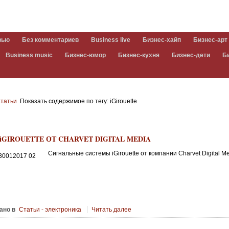
вью
Без комментариев
Business live
Бизнес-хайп
Бизнес-арт
Business music
Бизнес-юмор
Бизнес-кухня
Бизнес-дети
Б
татьи
Показать содержимое по тегу: iGirouette
iGIROUETTE ОТ CHARVET DIGITAL MEDIA
Сигнальные системы iGirouette от компании Charvet Digital Me
ано в
Статьи - электроника
Читать далее