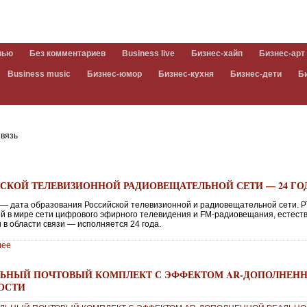
вью
Без комментариев
Business live
Бизнес-хайп
Бизнес-арт
Business music
Бизнес-юмор
Бизнес-кухня
Бизнес-дети
Б
вязь
СКОЙ ТЕЛЕВИЗИОННОЙ РАДИОВЕЩАТЕЛЬНОЙ СЕТИ — 24 ГО
а — дата образования Российской телевизионной и радиовещательной сети. 
й в мире сети цифрового эфирного телевидения и FM-радиовещания, естест
 в области связи — исполняется 24 года.
лее
ЬНЫЙ ПОЧТОВЫЙ КОМПЛЕКТ С ЭФФЕКТОМ AR-ДОПОЛНЕН
ОСТИ