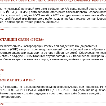
вет уникальный почтовый комплект с эффектом AR-дополненной реальности 
ЧТЫ ЙЕТИ (YETI MAIL) лимитированного тиража в честь первого Всероссийско
йети, который пройдет 20-21 октября 2023 г. в туристическом комплексе «Ка
муртской Республики, Воткинского района, где и пройдет торжественная Цере
ия, а также презентация уникальной почты.
лее
 СТАНЦИИ СВЯЗИ «ГРОЗА»
Росэлектроника» Госкорпорации Ростех при поддержке Фонда развития
ности (ФРП) запустил производство станций тропосферной связи «Гроза» с
ростным цифровым модемом на основе нейронных сетей. Оборудование поз
ь связь в радиусе 210 км в горных, труднодоступных и малонаселённых район
омобильных трасс и железных дорог, а также на отдалённых промышленных
лее
0
ФОРМАТ НТВ И РТРС
ый телеканал НТВ завершил переход на стереозвучание при поддержке РТР
КАЯ ТЕЛЕВИЗИОННАЯ И РАДИОВЕЩАТЕЛЬНАЯ СЕТЬ), сообщил на днях оп
ъёмное звучание создаёт ощущение пространства и даёт больше эмоций от
 телепрограмм.
лее