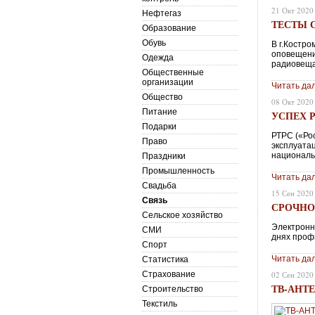
21 Окт 2020
Нефтегаз
ТЕСТЫ 
Образование
Обувь
В г.Костр
оповещени
Одежда
радиовеща
Общественные
организации
Читать да
Общество
08 Окт 2020
Питание
УСПЕХ 
Подарки
РТРС («Ро
Право
эксплуата
националь
Праздники
Промышленность
Читать да
Свадьба
15 Сен 2020
Связь
СРОЧНО
Сельское хозяйство
Электронн
СМИ
днях проф
Спорт
Читать да
Статистика
Страхование
02 Сен 2020
ТВ-АНТ
Строительство
Текстиль