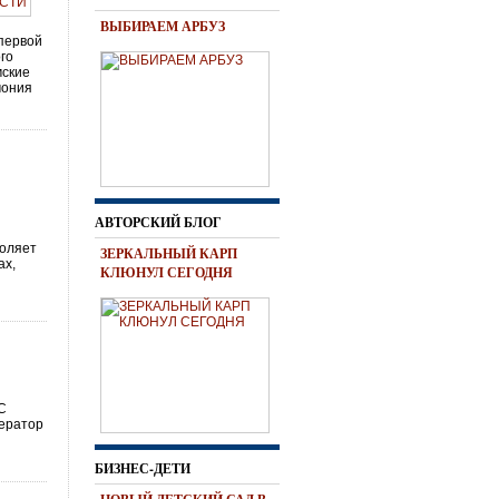
ВЫБИРАЕМ АРБУЗ
первой
го
мские
мония
АВТОРСКИЙ БЛОГ
воляет
ЗЕРКАЛЬНЫЙ КАРП
ах,
КЛЮНУЛ СЕГОДНЯ
С
ератор
БИЗНЕС-ДЕТИ