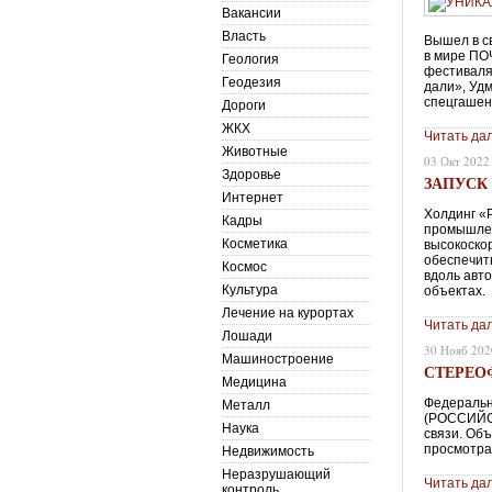
Вакансии
Власть
Вышел в с
в мире ПО
Геология
фестиваля 
Геодезия
дали», Уд
спецгашен
Дороги
ЖКХ
Читать да
Животные
03 Окт 2022
Здоровье
ЗАПУСК
Интернет
Холдинг «
Кадры
промышлен
Косметика
высокоско
обеспечит
Космос
вдоль авт
Культура
объектах.
Лечение на курортах
Читать да
Лошади
30 Нояб 202
Машиностроение
СТЕРЕО
Медицина
Федеральн
Металл
(РОССИЙС
Наука
связи. Об
просмотра
Недвижимость
Неразрушающий
Читать да
контроль