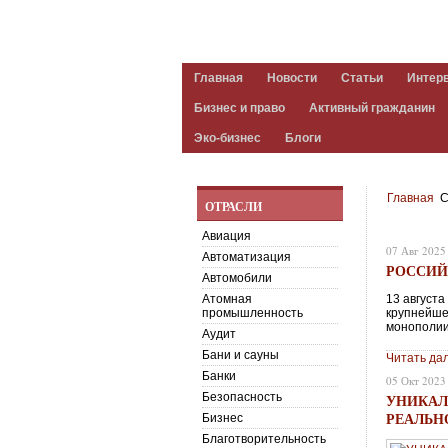
Главная
Новости
Статьи
Интер
Бизнес и право
Активный гражданин
Эко-бизнес
Блоги
Главная
С
ОТРАСЛИ
Авиация
07 Авг 2025
Автоматизация
РОССИЙ
Автомобили
Атомная
13 август
промышленность
крупнейше
монополии
Аудит
Бани и сауны
Читать да
Банки
05 Окт 2023
Безопасность
УНИКАЛ
РЕАЛЬН
Бизнес
Благотворительность