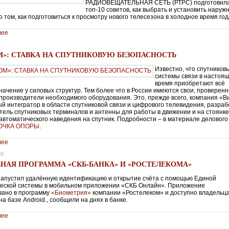
РАДИОВЕЩАТЕЛЬНАЯ СЕТЬ (РТРС) подготовил
топ-10 советов, как выбрать и установить наруж
о том, как подготовиться к просмотру нового телесезона в холодное время год
лее
М»: СТАВКА НА СПУТНИКОВУЮ БЕЗОПАСНОСТЬ
Известно, что спутников
системы связи в настоя
время приобретают всё
начение у силовых структур. Тем более что в России имеются свои, проверен
производители необходимого оборудования. Это, прежде всего, компания «
ый интегратор в области спутниковой связи и цифрового телевидения, разраб
тель спутниковых терминалов и антенны для работы в движении и на стоянке
 автоматического наведения на спутник. Подробности – в материале делового
ОЧКА ОПОРЫ
.
лее
20
НАЯ ПРОГРАММА «СКБ-БАНКА» И «РОСТЕЛЕКОМА»
запустил удалённую идентификацию и открытие счёта с помощью Единой
еской системы в мобильном приложении «СКБ Онлайн». Приложение
вано в программу
«Биометрия»
компании «Ростелеком» и доступно владельц
на базе Android., сообщили на днях в банке.
лее