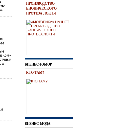
а
ПРОИЗВОДСТВО
ную
БИОНИЧЕСКОГО
а.
ПРОТЕЗА ЛОКТЯ
ые
щее
ные
ВизКом»
отчик и
, а
БИЗНЕС-ЮМОР
КТО ТАМ?
ам
БИЗНЕС-МОДА