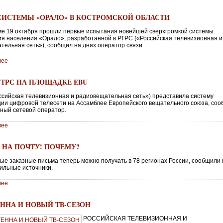
СИСТЕМЫ «ОРАЛО» В КОСТРОМСКОЙ ОБЛАСТИ
оме 19 октября прошли первые испытания новейшей сверхгромкой системы
я населения «Орало», разработанной в РТРС («Российская телевизионная и
тельная сеть»), сообщил на днях оператор связи.
лее
РТРС НА ПЛОЩАДКЕ EBU
ссийская телевизионная и радиовещательная сеть») представила систему
ции цифровой телесети на Ассамблее Европейского вещательного союза, со
ный сетевой оператор.
лее
 НА ПОЧТУ! ПОЧЕМУ?
ые заказные письма теперь можно получать в 78 регионах России, сообщили 
ильные источники.
лее
ЕННА И НОВЫЙ ТВ-СЕЗОН
РОССИЙСКАЯ ТЕЛЕВИЗИОННАЯ И