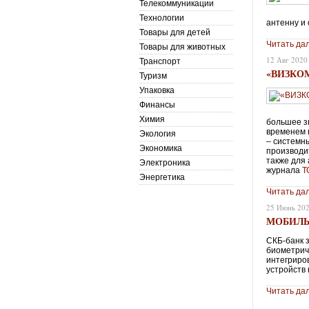
Телекоммуникации
Технологии
антенну и 
Товары для детей
Читать да
Товары для животных
12 Авг 2020
Транспорт
«ВИЗКО
Туризм
Упаковка
Финансы
Химия
большее з
временем 
Экология
– системн
Экономика
производи
также для
Электроника
журнала
Т
Энергетика
Читать да
25 Июнь 20
МОБИЛЬ
СКБ-банк 
биометрич
интегриро
устройств 
Читать да