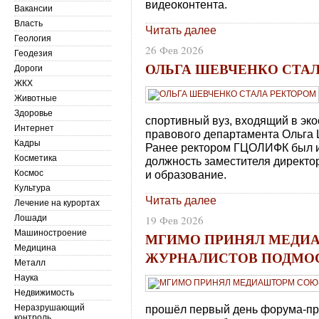
видеоконтента.
Вакансии
Власть
Читать далее
Геология
26 Фев 2026
Геодезия
ОЛЬГА ШЕВЧЕНКО СТА
Дороги
ЖКХ
Животные
Здоровье
спортивный вуз, входящий в эко
Интернет
правового департамента Ольга
Кадры
Ранее ректором ГЦОЛИФК был 
Косметика
должность заместителя директо
Космос
и образование.
Культура
Читать далее
Лечение на курортах
Лошади
19 Фев 2026
Машиностроение
МГИМО ПРИНЯЛ МЕДИ
Медицина
ЖУРНАЛИСТОВ ПОДМО
Металл
Наука
Недвижимость
Неразрушающий
прошёл первый день форума-п
контроль