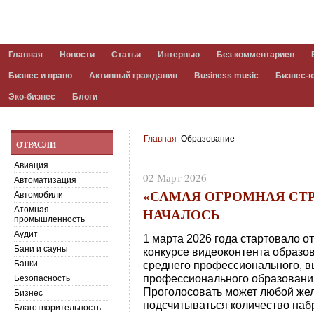
Главная
Новости
Статьи
Интервью
Без комментариев
Бизнес и право
Активный гражданин
Business music
Бизнес-
Эко-бизнес
Блоги
Главная
Образование
ОТРАСЛИ
Авиация
02 Март 2026
Автоматизация
«САМАЯ ОГРОМНАЯ СТ
Автомобили
НАЧАЛОСЬ
Атомная
промышленность
Аудит
1 марта 2026 года стартовало о
Бани и сауны
конкурсе видеоконтента образо
Банки
среднего профессионального, в
профессионального образовани
Безопасность
Проголосовать может любой жел
Бизнес
подсчитываться количество на
Благотворительность