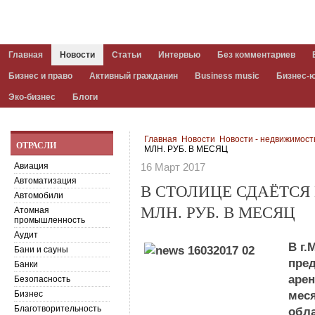
Главная
Новости
Статьи
Интервью
Без комментариев
Бизнес и право
Активный гражданин
Business music
Бизнес-
Эко-бизнес
Блоги
Главная
Новости
Новости - недвижимост
ОТРАСЛИ
МЛН. РУБ. В МЕСЯЦ
Авиация
16 Март 2017
Автоматизация
В СТОЛИЦЕ СДАЁТСЯ 
Автомобили
МЛН. РУБ. В МЕСЯЦ
Атомная
промышленность
Аудит
В г.
Бани и сауны
пред
Банки
арен
Безопасность
Бизнес
меся
Благотворительность
обл