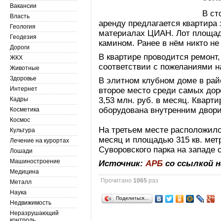
Вакансии
В ст
Власть
аренду предлагается квартира з
Геология
материалах ЦИАН. Лот площад
Геодезия
камином. Ранее в нём никто не
Дороги
В квартире проводится ремонт,
ЖКХ
соответствии с пожеланиями н
Животные
Здоровье
В элитном клубном доме в рай
Интернет
второе место среди самых дор
Кадры
3,53 млн. руб. в месяц. Кварти
оборудована внутренним двори
Косметика
Космос
На третьем месте расположилс
Культура
месяц и площадью 315 кв. мет
Лечение на курортах
Суворовского парка на западе 
Лошади
Машиностроение
Источник:
АРБ
со ссылкой 
Медицина
Прочитано
1065
раз
Металл
Наука
Поделиться…
Недвижимость
Неразрушающий
контроль